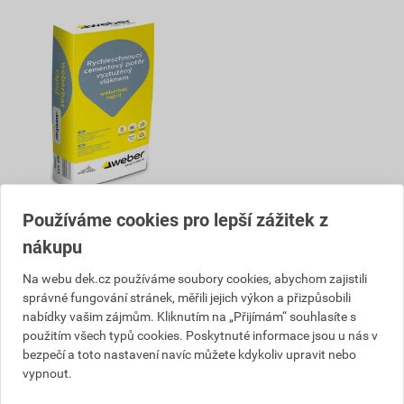
Potěr cementový weberbat
Používáme cookies pro lepší zážitek z
rapid 25 kg
nákupu
12
,66
Kč
cena za kg s DPH
Na webu dek.cz používáme soubory cookies, abychom zajistili
správné fungování stránek, měřili jejich výkon a přizpůsobili
465,25 Kč
316
nabídky vašim zájmům. Kliknutím na „Přijímám“ souhlasíte s
,37
Kč
použitím všech typů cookies. Poskytnuté informace jsou u nás v
cena za bal. s DPH
bezpečí a toto nastavení navíc můžete kdykoliv upravit nebo
Vyberte si prodejnu
vypnout.
Skladem v (48) prodejnách