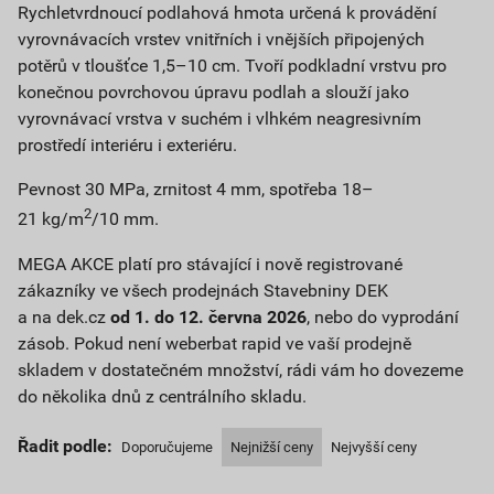
Rychletvrdnoucí podlahová hmota určená k provádění
vyrovnávacích vrstev vnitřních i vnějších připojených
potěrů v tloušťce 1,5–10 cm. Tvoří podkladní vrstvu pro
konečnou povrchovou úpravu podlah a slouží jako
vyrovnávací vrstva v suchém i vlhkém neagresivním
prostředí interiéru i exteriéru.
Pevnost 30 MPa, zrnitost 4 mm, spotřeba 18–
2
21 kg/m
/10 mm.
MEGA AKCE platí pro stávající i nově registrované
zákazníky ve všech prodejnách Stavebniny DEK
a na dek.cz
od 1. do 12. června 2026
, nebo do vyprodání
zásob. Pokud není weberbat rapid ve vaší prodejně
skladem v dostatečném množství, rádi vám ho dovezeme
do několika dnů z centrálního skladu.
Řadit podle:
Doporučujeme
Nejnižší ceny
Nejvyšší ceny