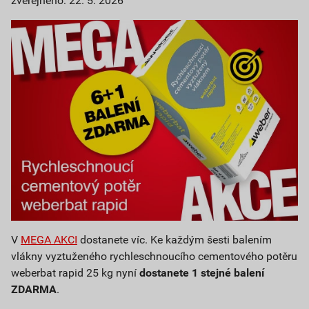
zveřejněno: 22. 5. 2026
V
MEGA AKCI
dostanete víc. Ke každým šesti balením
vlákny vyztuženého rychleschnoucího cementového potěru
weberbat rapid 25 kg nyní
dostanete
1 stejné balení
ZDARMA
.