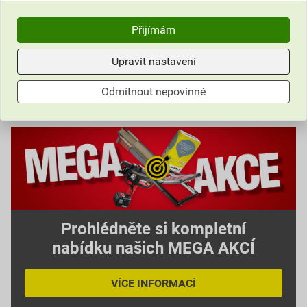
bal.
Přijímám
Do košíku
Upravit nastavení
do košíku přidáte
25
kg
316,37
Kč
celkem s DPH
Odmítnout nepovinné
Prohlédněte si kompletní
nabídku našich MEGA AKCÍ
VÍCE INFORMACÍ