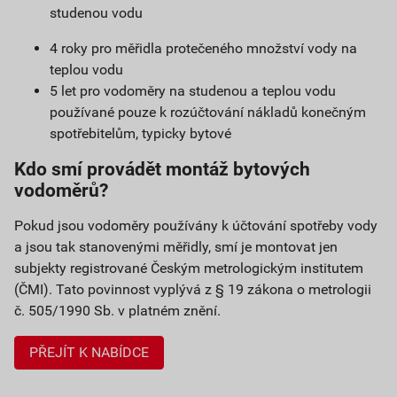
studenou vodu
4 roky pro měřidla protečeného množství vody na
teplou vodu
5 let pro vodoměry na studenou a teplou vodu
používané pouze k rozúčtování nákladů konečným
spotřebitelům, typicky bytové
Kdo smí provádět montáž bytových
vodoměrů?
Pokud jsou vodoměry používány k účtování spotřeby vody
a jsou tak stanovenými měřidly, smí je montovat jen
subjekty registrované Českým metrologickým institutem
(ČMI). Tato povinnost vyplývá z § 19 zákona o metrologii
č. 505/1990 Sb. v platném znění.
PŘEJÍT K NABÍDCE