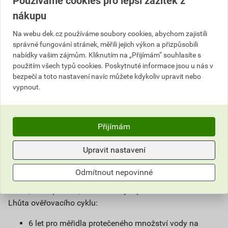
Používáme cookies pro lepší zážitek z
potvrzuje, že měřidlo má požadované metrologické
nákupu
vlastnosti. Ověřené stanovené měřidlo opatří Český
metrologický institut (ČMI) anebo autorizované
Na webu dek.cz používáme soubory cookies, abychom zajistili
metrologické středisko (AMS) úřední značkou (plombou),
správné fungování stránek, měřili jejich výkon a přizpůsobili
ověřovacím listem nebo obojím. Posouzení shody je
nabídky vašim zájmům. Kliknutím na „Přijímám“ souhlasíte s
prováděno podle směrnice Evropského parlamentu a Rady
použitím všech typů cookies. Poskytnuté informace jsou u nás v
2014/32/EU (MID). Ověření v MID lze poznat podle údaje
bezpečí a toto nastavení navíc můžete kdykoliv upravit nebo
vypnout.
na číselníku např. M20, což je rok uvedení měřidla na trh.
Při ověřování se provádí vizuální prohlídka, tlaková
zkouška a zkouška přesnosti.
Přijímám
Po jaké době se musí ověřovat?
Upravit nastavení
Ověřovací lhůtu stanovuje vyhláška Ministerstva průmyslu
a obchodu č. 345/2002 Sb. v platném znění. Lhůta se
Odmítnout nepovinné
počítá až od 1. ledna roku následujícího po roku uvedení
na trh, nebo po roce, ve kterém bylo provedeno ověření.
Lhůta ověřovacího cyklu:
6 let pro měřidla protečeného množství vody na