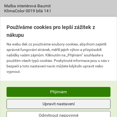
Malba interiérová Baumit
KlimaColor 0019 bílá 14 l
113
,26
Kč
cena za l s DPH
Používáme cookies pro lepší zážitek z
1 981,98 Kč
nákupu
1 585
,58
Kč
cena za bal. s DPH
Na webu dek.cz používáme soubory cookies, abychom zajistili
správné fungování stránek, měřili jejich výkon a přizpůsobili
Skladem u dodavatele
nabídky vašim zájmům. Kliknutím na „Přijímám“ souhlasíte s
Můžete mít 18.08. v prodejně
použitím všech typů cookies. Poskytnuté informace jsou u nás v
bezpečí a toto nastavení navíc můžete kdykoliv upravit nebo
bal.
vypnout.
Do košíku
do košíku přidáte
224
l
Přijímám
25 369,34
Kč
celkem s DPH
Upravit nastavení
Odmítnout nepovinné