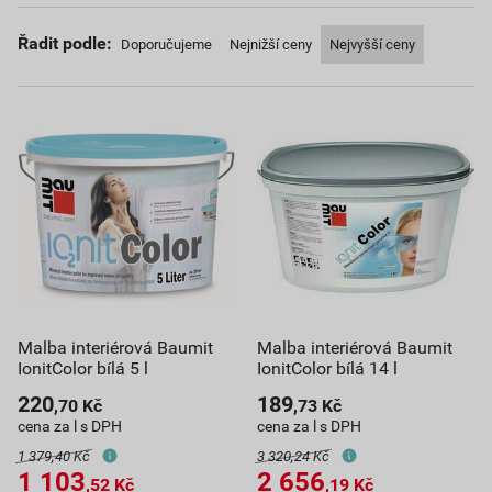
Řadit podle:
Doporučujeme
Nejnižší ceny
Nejvyšší ceny
Malba interiérová Baumit
Malba interiérová Baumit
IonitColor bílá 5 l
IonitColor bílá 14 l
220
189
,70
Kč
,73
Kč
cena za l s DPH
cena za l s DPH
1 379,40 Kč
3 320,24 Kč
1 103
2 656
,52
Kč
,19
Kč