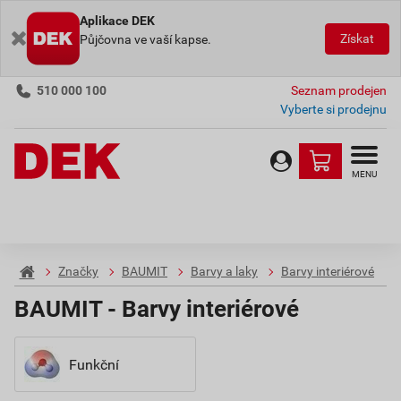
Aplikace DEK
Získat
Půjčovna ve vaší kapse.
510 000 100
Seznam prodejen
Vyberte si prodejnu
MENU
Značky
BAUMIT
Barvy a laky
Barvy interiérové
BAUMIT - Barvy interiérové
Funkční