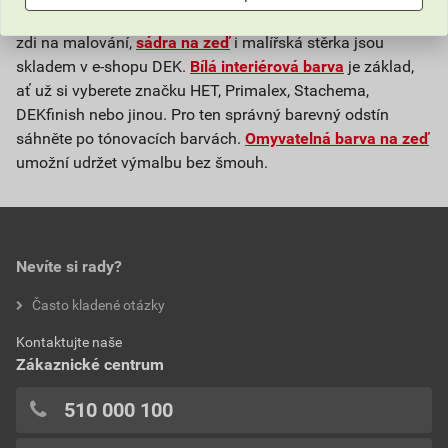
Každý interiér si zaslouží kvalitní výmalbu stěn. Připravte
zdi na malování,
sádra na zeď
i malířská stěrka jsou
skladem v e-shopu DEK.
Bílá interiérová barva
je základ,
ať už si vyberete značku HET, Primalex, Stachema,
DEKfinish nebo jinou. Pro ten správný barevný odstín
sáhněte po tónovacích barvách.
Omyvatelná barva na zeď
umožní udržet výmalbu bez šmouh.
Nevíte si rady?
Často kladené otázky
Kontaktujte naše
Zákaznické centrum
510 000 100