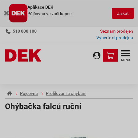
Aplikace DEK
Získat
Půjčovna ve vaší kapse.
510 000 100
Seznam prodejen
Vyberte si prodejnu
MENU
Půjčovna
Profilování a ohýbání
Ohýbačka falců ruční