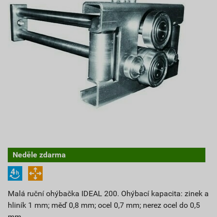
Neděle zdarma
Malá ruční ohýbačka IDEAL 200. Ohýbací kapacita: zinek a
hliník 1 mm; měď 0,8 mm; ocel 0,7 mm; nerez ocel do 0,5
mm.