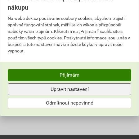
Kč
celkem s DPH
nákupu
K dispozici
alespoň v jedné půjčovně.
Na webu dek.cz používáme soubory cookies, abychom zajistili
Vyberte nejbližší půjčovnu.
správné fungování stránek, měřili jejich výkon a přizpůsobili
nabídky vašim zájmům. Kliknutím na „Přijímám“ souhlasíte s
Číslo položky:
PSK0383
; PP00877
použitím všech typů cookies. Poskytnuté informace jsou u nás v
bezpečí a toto nastavení navíc můžete kdykoliv upravit nebo
vypnout.
Popis
Přijímám
Malá ruční ohýbačka IDEAL 200. Ohýbací kapacita:
zinek a hliník 1 mm; měď 0,8 mm; ocel 0,7 mm; nerez
Upravit nastavení
ocel do 0,5 mm.
Odmítnout nepovinné
Parametry
typové označení
SCHLEBACH IDEAL 200