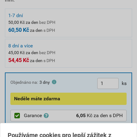
1-7 dní
50,00 Kč za den
bez DPH
60,50 Kč
za den
s DPH
8 dní a více
45,00 Kč za den
bez DPH
54,45 Kč
za den
s DPH
Objednáno na:
3 dny
ks
Neděle máte zdarma
Garance
6,05
Kč za den s DPH
110,00
Kč
celkem bez DPH
Objednat
Používáme cookies pro lepší zážitek z
133,10