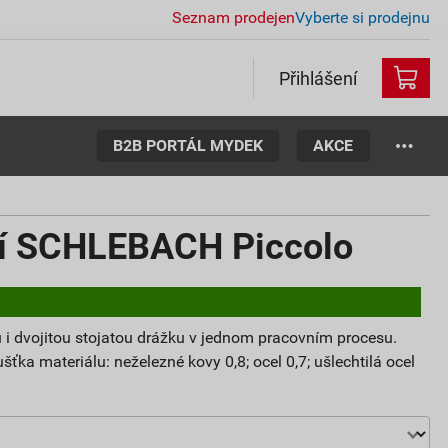
Seznam prodejen
Vyberte si prodejnu
Přihlášení
B2B PORTÁL MYDEK
AKCE
ací SCHLEBACH Piccolo
 i dvojitou stojatou drážku v jednom pracovním procesu.
ťka materiálu: neželezné kovy 0,8; ocel 0,7; ušlechtilá ocel