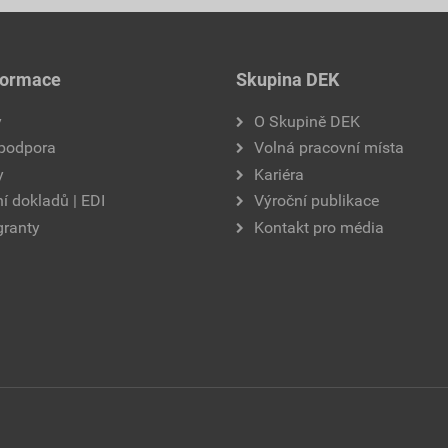
formace
Skupina DEK
y
O Skupině DEK
 podpora
Volná pracovní místa
y
Kariéra
í dokladů | EDI
Výroční publikace
granty
Kontakt pro média