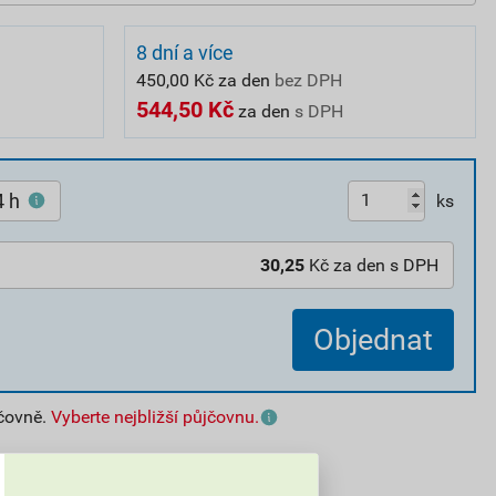
8 dní a více
450,00 Kč za den
bez DPH
544,50 Kč
za den
s DPH
4 h
ks
30,25
Kč za den s DPH
Objednat
jčovně.
Vyberte nejbližší půjčovnu.
20