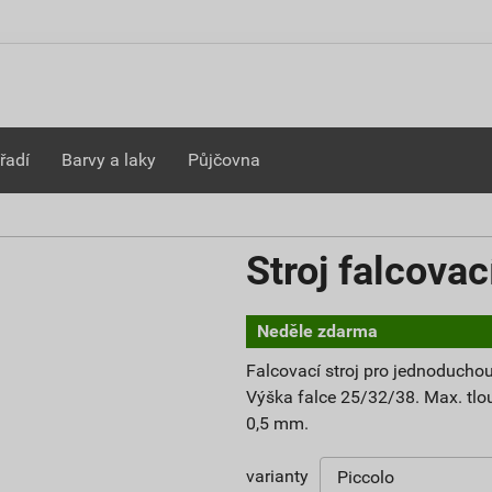
řadí
Barvy a laky
Půjčovna
Stroj falcov
Neděle zdarma
Falcovací stroj pro jednoduchou
Výška falce 25/32/38. Max. tlouš
0,5 mm.
varianty