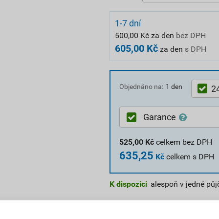
1-7 dní
500,00 Kč za den
bez DPH
605,00 Kč
za den
s DPH
Objednáno na:
1 den
2
Garance
525,00
Kč
celkem bez DPH
635,25
Kč
celkem s DPH
K dispozici
alespoň v jedné pů
Číslo položky:
PSK0526
; PP000