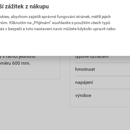
ší zážitek z nákupu
es, abychom zajistili správné fungování stránek, měřili jejich
mům. Kliknutím na „Přijímám“ souhlasíte s použitím všech typů
ás v bezpečí a toto nastavení navíc můžete kdykoliv upravit nebo
Parametry
dy v rámci jednoho
typové označení
loměru 600 mm.
hmotnost
napájení
výrobce