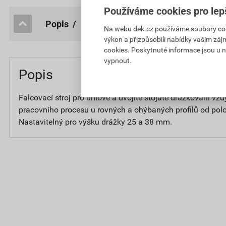
Používáme cookies pro lep
popis / Parametry
Na webu dek.cz používáme soubory cooki
výkon a přizpůsobili nabídky vašim záj
cookies. Poskytnuté informace jsou u n
vypnout.
Popis
Falcovací stroj pro úhlové a dvojité stojaté drážkování vž
pracovního procesu u rovných a ohýbaných profilů od po
Nastavitelný pro výšku drážky 25 a 38 mm.