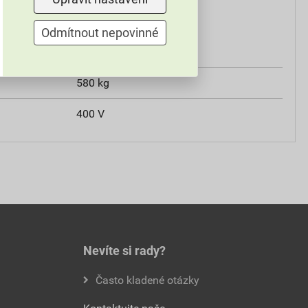
Odmítnout nepovinné
TRASERSCREEN DB - 25
580 kg
400 V
Nevíte si rady?
Často kladené otázky