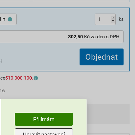
4 h
ks
302,50
Kč za den s DPH
Objednat
H
nce
510 000 100.
16
Přijímám
Upravit nastavení