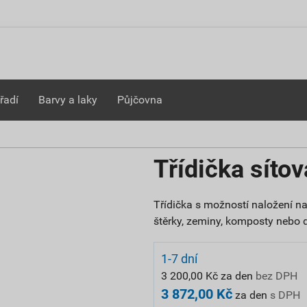
řadí
Barvy a laky
Půjčovna
Třídička síto
Třídička s možností naložení na
štěrky, zeminy, komposty nebo 
1-7 dní
3 200,00 Kč za den
bez DPH
3 872,00 Kč
za den
s DPH