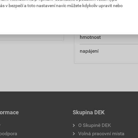
ás v bezpečí a toto nastavení navíc můžete kdykoliv upravit nebo
Parametry
í sypkých materiálů jako
typové označení
hmotnost
napájení
formace
Skupina DEK
y
O Skupině DEK
 podpora
Volná pracovní místa