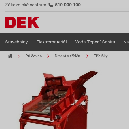
Zákaznické centrum
510 000 100
Stavebniny
Elektromateriál
Voda Topení Sanita
Ná
Půjčovna
Drcení a třídění
Třídičky