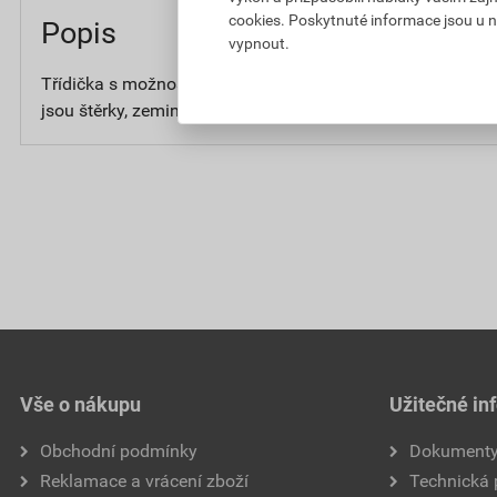
cookies. Poskytnuté informace jsou u n
Popis
vypnout.
Třídička s možností naložení na přívěsný vozík. Pro tříděn
jsou štěrky, zeminy, komposty nebo dřevěné štěpky.
Vše o nákupu
Užitečné in
Obchodní podmínky
Dokument
Reklamace a vrácení zboží
Technická