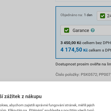
Objednáno na:
1 den
2
Garance
3 450,00
Kč
celkem bez DPH
4 174,50
Kč
celkem s DP
Dostupnost prosím ověřte na li
Číslo položky:
PSK0572
; PP007
ší zážitek z nákupu
es, abychom zajistili správné fungování stránek, měřili jejich
mům. Kliknutím na „Přijímám“ souhlasíte s použitím všech typů