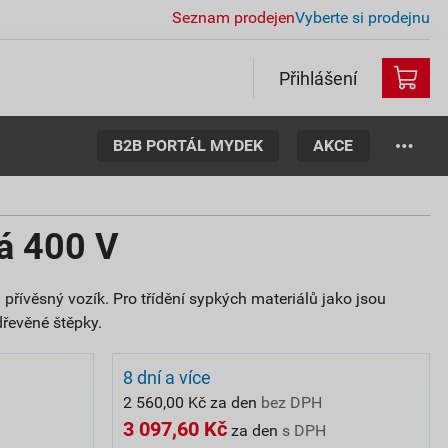
Seznam prodejen
Vyberte si prodejnu
Přihlášení
B2B PORTÁL MYDEK
AKCE
vá 400 V
 přívěsný vozík. Pro třídění sypkých materiálů jako jsou
dřevěné štěpky.
8 dní a více
2 560,00 Kč za den
bez DPH
3 097,60 Kč
za den
s DPH