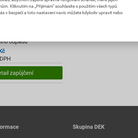
mům. Kliknutím na „Přijímám“ souhlasíte s použitím všech typů
ás v bezpečí a toto nastavení navíc můžete kdykoliv upravit nebo
ního odpadu
Kč
 DPH
tail zapůjčení
formace
Skupina DEK