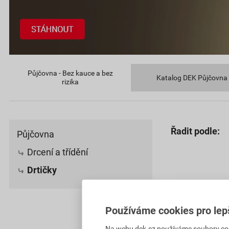
Půjčovna - Bez kauce a bez
Katalog DEK Půjčovna
rizika
Řadit podle:
Půjčovna
Drcení a třídění
Drtičky
Používáme cookies pro lep
Na webu dek.cz používáme soubory cooki