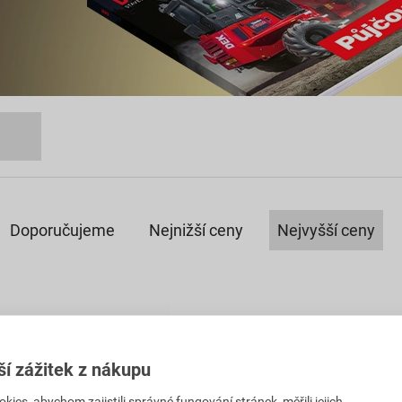
Doporučujeme
Nejnižší ceny
Nejvyšší ceny
ší zážitek z nákupu
es, abychom zajistili správné fungování stránek, měřili jejich