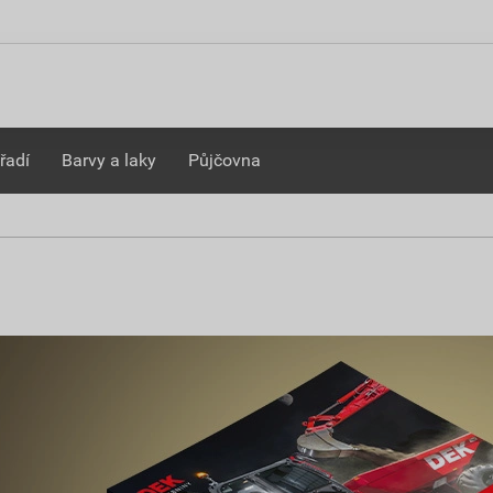
řadí
Barvy a laky
Půjčovna