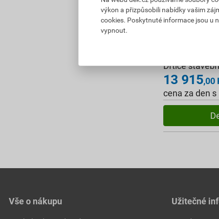
výkon a přizpůsobili nabídky vašim záj
cookies. Poskytnuté informace jsou u n
vypnout.
Drtiče staveb
13 915
,00
cena za den s
De
Vše o nákupu
Užitečné in