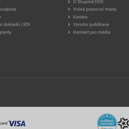
y
O Skupině DEK
 podpora
Volná pracovní místa
y
Kariéra
í dokladů | EDI
Výroční publikace
granty
Kontakt pro média