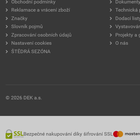
Obchodní podmínky
Dokument
Reklamace a vrácení zboží
Technická
Značky
Dodací list
Slovník pojmů
Vystavován
Zpracování osobních údajů
Projekty a 
Nastavení cookies
O nás
ŠTĚDRÁ SEZÓNA
© 2026 DEK a.s.
Bezpečné nakupování díky šifrování SSL