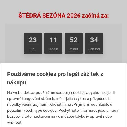
ŠTĚDRÁ SEZÓNA 2026 začíná za:
23
11
52
34
Dní
Hodin
Minut
Sekund
Používáme cookies pro lepší zážitek z
NA ÚVODNÍ STRÁNKU
nákupu
Na webu dek.cz používáme soubory cookies, abychom zajistili
V případě, že potřebujete reklamovat některý z produktů
správné fungování stránek, měřili jejich výkon a přizpůsobili
z věrnostního programu ŠTĚDRÁ SEZÓNA nebo ŠTĚDRÁ
nabídky vašim zájmům. Kliknutím na „Přijímám“ souhlasíte s
DOVOLENÁ, postupujte, prosím, dle návodu uvedeného
použitím všech typů cookies. Poskytnuté informace jsou u nás v
bezpečí a toto nastavení navíc můžete kdykoliv upravit nebo
zde
.
vypnout.