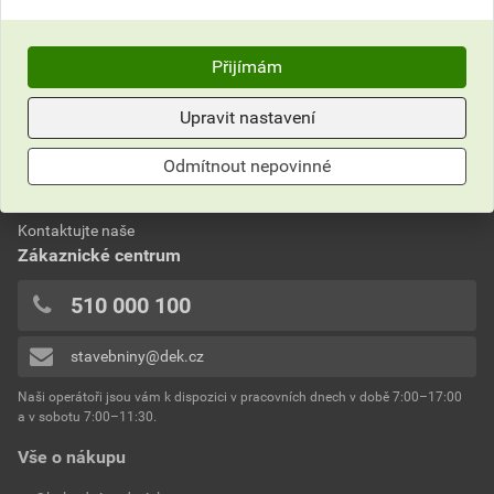
Kompletní pravidla věrnostního programu ŠTĚDRÁ
DOVOLENÁ 2026 naleznete
zde
.
Přijímám
Upravit nastavení
Nevíte si rady?
Odmítnout nepovinné
Často kladené otázky
Kontaktujte naše
Zákaznické centrum
510 000 100
stavebniny@dek.cz
Naši operátoři jsou vám k dispozici v pracovních dnech v době 7:00–17:00
a v sobotu 7:00–11:30.
Vše o nákupu