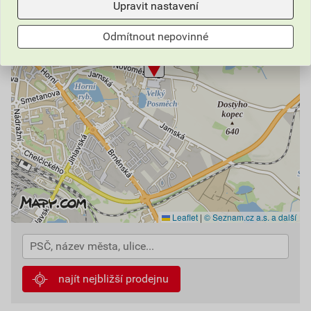
Upravit nastavení
Odmítnout nepovinné
Leaflet
|
© Seznam.cz a.s. a další
najít nejbližší prodejnu