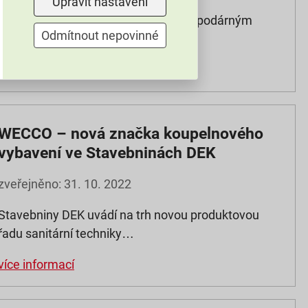
Upravit nastavení
Starý zdroj tepla se vyznačuje nehospodárným
Odmítnout nepovinné
provozem a zvýšeným…
více informací
WECCO – nová značka koupelnového
vybavení ve Stavebninách DEK
zveřejněno: 31. 10. 2022
Stavebniny DEK uvádí na trh novou produktovou
řadu sanitární techniky…
více informací