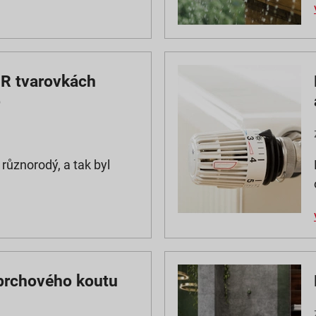
R tvarovkách
p
 různorodý, a tak byl
prchového koutu