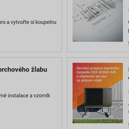
rs a vytvořte si koupelnu
prchového žlabu
né instalace a vzorník