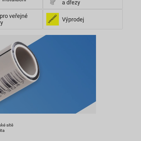
a dřezy
pro veřejné
Výprodej
ry
ké sítě
ita