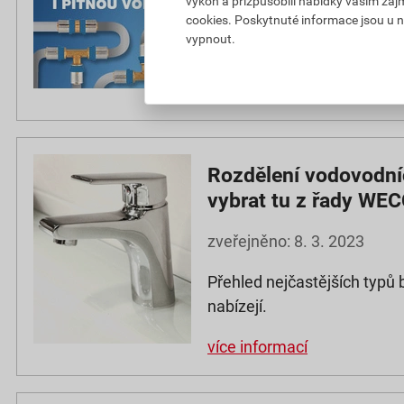
výkon a přizpůsobili nabídky vašim záj
cookies. Poskytnuté informace jsou u n
Pipelife Radopress je ucele
vypnout.
a tvarovek, který je…
více informací
Rozdělení vodovodníc
vybrat tu z řady WE
zveřejněno: 8. 3. 2023
Přehled nejčastějších typů b
nabízejí.
více informací