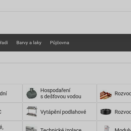
řadí
Barvy a laky
Půjčovna
Hospodaření
dní
Rozvod
s dešťovou vodou
C
Vytápění podlahové
Rozvod
é,
Technické izolace
Moduly