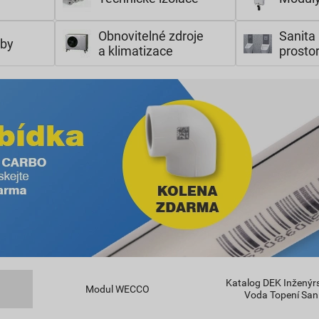
Obnovitelné zdroje
Sanita 
žby
a klimatizace
prosto
Katalog DEK Inženýrs
Modul WECCO
Voda Topení San