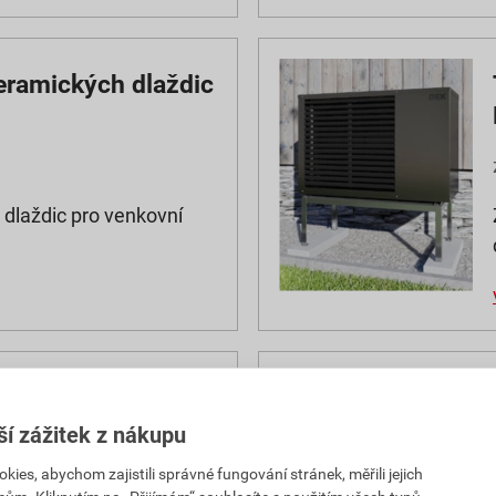
eramických dlaždic
dlaždic pro venkovní
1 – pro vytápění
ší zážitek z nákupu
es, abychom zajistili správné fungování stránek, měřili jejich