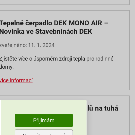
Tepelné čerpadlo DEK MONO AIR –
Novinka ve Stavebninách DEK
zveřejněno: 11. 1. 2024
Zjistěte více o úsporném zdroji tepla pro rodinné
domy.
více informací
Povinná výměna starých kotlů na tuhá
paliva
Přijímám
zveřejněno: 3. 7. 2024