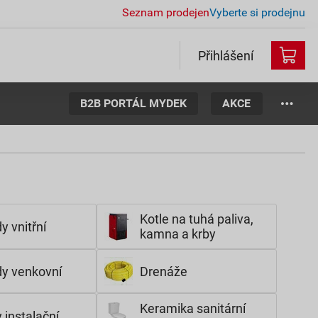
Seznam prodejen
Vyberte si prodejnu
Přihlášení
B2B PORTÁL MYDEK
AKCE
Kotle na tuhá paliva,
y vnitřní
kamna a krby
y venkovní
Drenáže
Keramika sanitární
 instalační