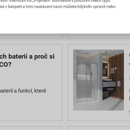
mům. Kliknutím na „Přijímám“ souhlasíte s použitím všech typů
ás v bezpečí a toto nastavení navíc můžete kdykoliv upravit nebo
ný systém potrubí
h baterií a proč si
CCO?
aterií a funkcí, které