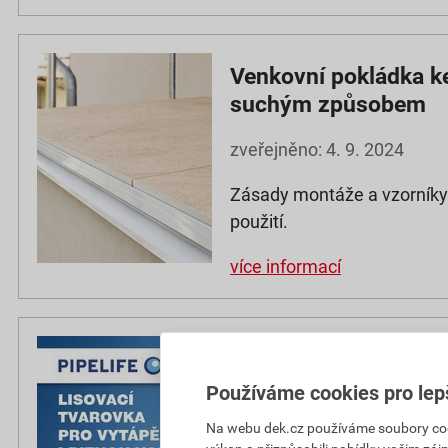
Venkovní pokládka k
suchým způsobem
zveřejněno: 4. 9. 2024
Zásady montáže a vzorníky 
použití.
více informací
Lisovací tvarovka 2v
i pitnou vodu
Používáme cookies pro lep
Na webu dek.cz používáme soubory cooki
zveřejněno: 4. 9. 2023