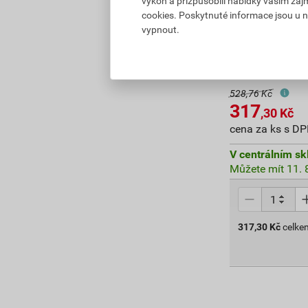
výkon a přizpůsobili nabídky vašim záj
cookies. Poskytnuté informace jsou u n
vypnout.
Čidlo vnější W
528,76 Kč
317
,30
Kč
cena za ks s D
V centrálním sk
Můžete mít 11. 8
317,30
Kč
celke