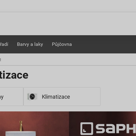
řadí
Barvy a laky
Půjčovna
e
tizace
my
Klimatizace