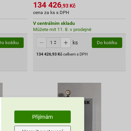
134 426
,93
Kč
cena za ks s DPH
V centrálním skladu
Můžete mít 11. 8. v prodejně
ks
Do košíku
Do košíku
134 426,93
Kč
celkem s DPH
Přijímám