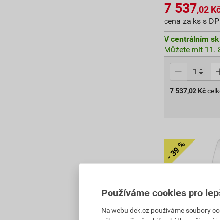
7 537
,02
K
cena za ks s D
V centrálním sk
Můžete mít 11. 8
7 537,02
Kč
cel
Používáme cookies pro lep
Na webu dek.cz používáme soubory cooki