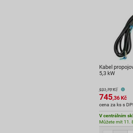
Kabel propojov
5,3 kW
931,70 Kč
745
,36
Kč
cena za ks s D
V centrálním sk
Můžete mít 11. 8