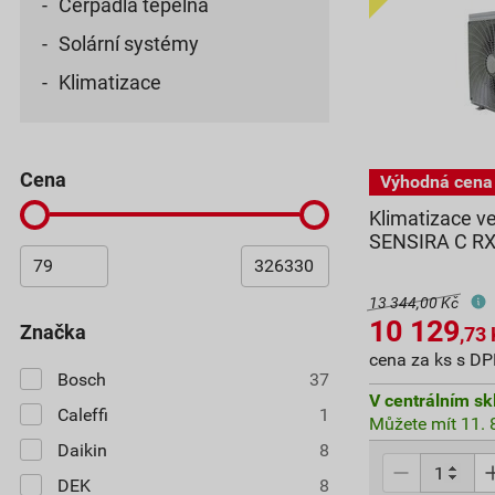
Čerpadla tepelná
Solární systémy
Klimatizace
cena
Klimatizace v
SENSIRA C RX
13 344,00 Kč
10 129
značka
,73
cena za ks s D
Bosch
37
V centrálním sk
Caleffi
1
Můžete mít 11. 8
Daikin
8
DEK
8