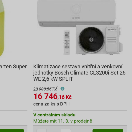
larten Super
Klimatizace sestava vnitřní a venkovní
jednotky Bosch Climate CL3200i-Set 26
WE 2,6 kW SPLIT
20 908,56 Kč
16 746
,16
Kč
cena za ks s DPH
V centrálním skladu
Můžete mít 11. 8. v prodejně