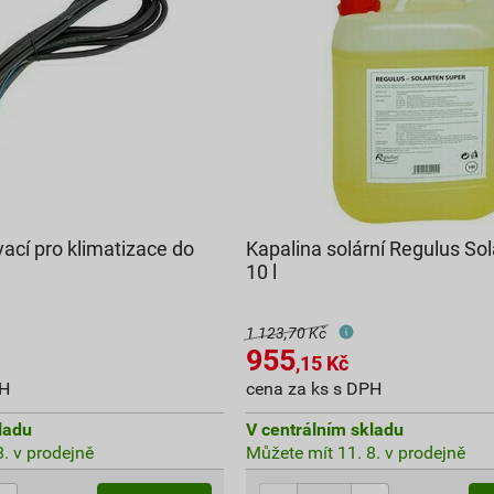
ací pro klimatizace do
Kapalina solární Regulus So
10 l
1 123,70 Kč
955
,15
Kč
PH
cena za ks s DPH
ladu
V centrálním skladu
. v prodejně
Můžete mít 11. 8. v prodejně