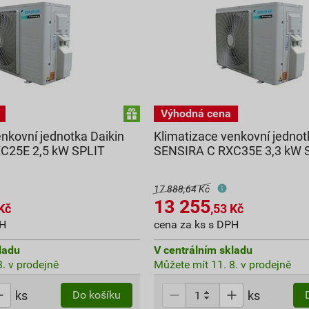
enkovní jednotka Daikin
Klimatizace venkovní jednot
C25E 2,5 kW SPLIT
SENSIRA C RXC35E 3,3 kW 
17 888,64 Kč
13 255
Kč
,53
Kč
PH
cena za ks s DPH
ladu
V centrálním skladu
. v prodejně
Můžete mít 11. 8. v prodejně
ks
ks
Do košíku