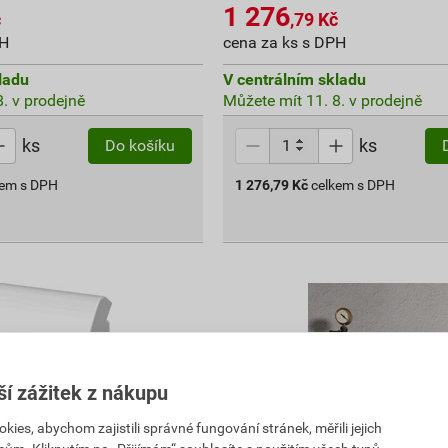
1 276
č
,79
Kč
PH
cena za ks s DPH
ladu
V centrálním skladu
. v prodejně
Můžete mít 11. 8. v prodejně
ks
ks
Do košíku
kem s DPH
1 276,79
Kč
celkem s DPH
ší zážitek z nákupu
es, abychom zajistili správné fungování stránek, měřili jejich