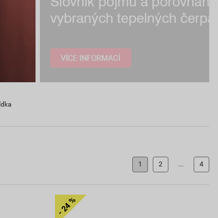
ídka
1
2
...
4