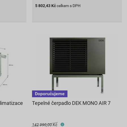
5 802,43
Kč
celkem s DPH
limatizace
Tepelné čerpadlo DEK MONO AIR 7
142 990,00 Kč