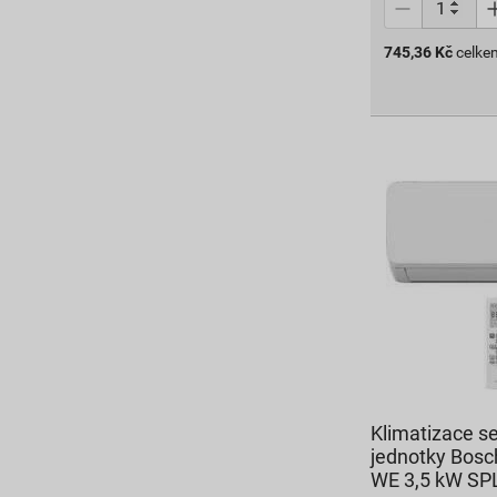
745,36
Kč
celke
Klimatizace se
jednotky Bosc
WE 3,5 kW SP