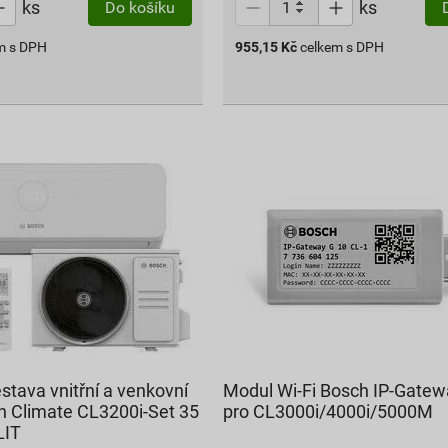
ks
ks
Do košíku
m s DPH
955,15
Kč
celkem s DPH
stava vnitřní a venkovní
Modul Wi-Fi Bosch IP-Gatew
h Climate CL3200i-Set 35
pro CL3000i/4000i/5000M
LIT