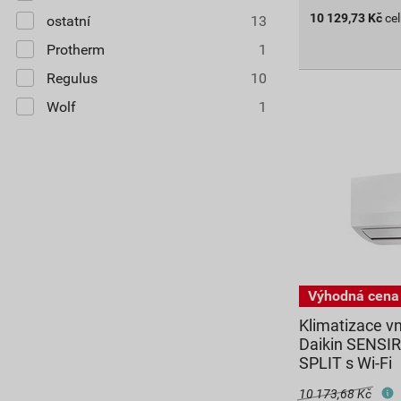
10 129,73
Kč
ce
ostatní
13
Protherm
1
Regulus
10
Wolf
1
Klimatizace vn
Daikin SENSI
SPLIT s Wi-Fi
10 173,68 Kč