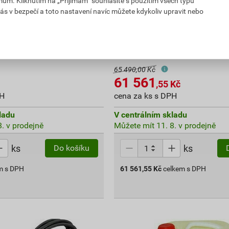
mům. Kliknutím na „Přijímám“ souhlasíte s použitím všech typů
ás v bezpečí a toto nastavení navíc můžete kdykoliv upravit nebo
olf
Hydromodul tepelného čerp
HM7
65 490,00 Kč
61 561
,55
Kč
PH
cena za ks s DPH
ladu
V centrálním skladu
. v prodejně
Můžete mít 11. 8. v prodejně
ks
ks
Do košíku
m s DPH
61 561,55
Kč
celkem s DPH