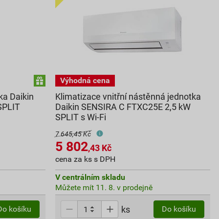
ka Daikin
Klimatizace vnitřní nástěnná jednotka
SPLIT
Daikin SENSIRA C FTXC25E 2,5 kW
SPLIT s Wi-Fi
7 645,45 Kč
5 802
,43
Kč
cena za ks s DPH
V centrálním skladu
Můžete mít 11. 8. v prodejně
ks
Do košíku
Do košíku