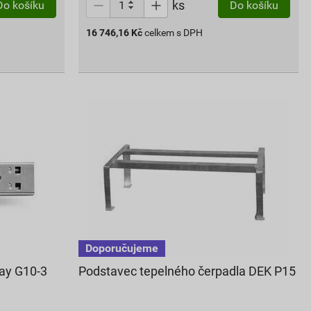
ks
Do košíku
Do košíku
16 746,16
Kč
celkem s DPH
ay G10-3
Podstavec tepelného čerpadla DEK P15