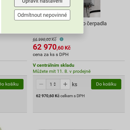
Upravit nastavení
Odmítnout nepovinné
adla DEK
Hydromodul tepelného čerpadla
DEK HM15
66 990,00 Kč
62 970
,60
Kč
cena za ks s DPH
V centrálním skladu
Můžete mít 11. 8. v prodejně
ks
Do košíku
Do košíku
62 970,60
Kč
celkem s DPH