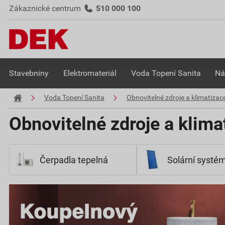
Zákaznické centrum
510 000 100
Stavebniny
Elektromateriál
Voda Topení Sanita
Ná
Voda Topení Sanita
Obnovitelné zdroje a klimatizac
Obnovitelné zdroje a klima
Čerpadla tepelná
Solární systé