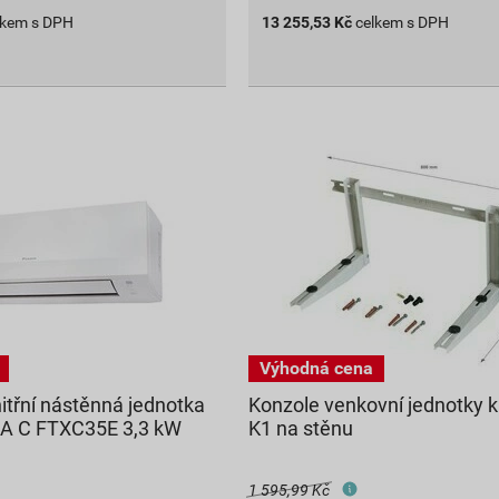
lkem s DPH
13 255,53
Kč
celkem s DPH
itřní nástěnná jednotka
Konzole venkovní jednotky k
RA C FTXC35E 3,3 kW
K1 na stěnu
1 595,99 Kč