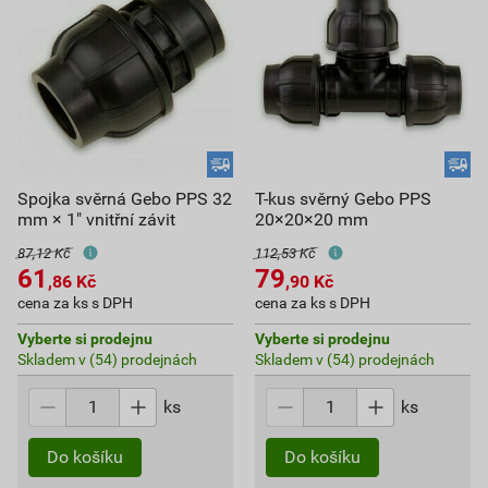
Spojka svěrná Gebo PPS 32
T-kus svěrný Gebo PPS
mm × 1" vnitřní závit
20×20×20 mm
87,12 Kč
112,53 Kč
61
79
,86
Kč
,90
Kč
cena za ks s DPH
cena za ks s DPH
Vyberte si prodejnu
Vyberte si prodejnu
Skladem v (54) prodejnách
Skladem v (54) prodejnách
ks
ks
Do košíku
Do košíku