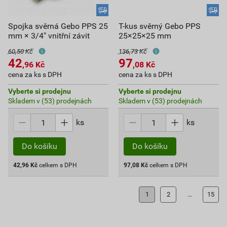
Spojka svěrná Gebo PPS 25
T-kus svěrný Gebo PPS
mm × 3/4" vnitřní závit
25×25×25 mm
60,50 Kč
136,73 Kč
42
97
,96
Kč
,08
Kč
cena za ks s DPH
cena za ks s DPH
Vyberte si prodejnu
Vyberte si prodejnu
Skladem v (53) prodejnách
Skladem v (53) prodejnách
ks
ks
Do košíku
Do košíku
42,96
Kč
celkem s DPH
97,08
Kč
celkem s DPH
1
2
...
15