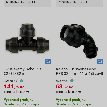
61,86
Kč
celkem s DPH
79,90
Kč
celkem s DPH
T-kus svěrný Gebo PPS
Koleno 90° svěrné Gebo
32×32×32 mm
PPS 32 mm × 1" vnější závit
199,65 Kč
89,54 Kč
141
63
,75
Kč
,57
Kč
cena za ks s DPH
cena za ks s DPH
Vyberte si prodejnu
Vyberte si prodejnu
Skladem v (54) prodejnách
Skladem v (53) prodejnách