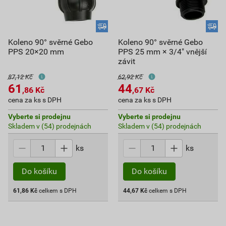
Koleno 90° svěrné Gebo
Koleno 90° svěrné Gebo
PPS 20×20 mm
PPS 25 mm × 3/4" vnější
závit
87,12 Kč
62,92 Kč
61
44
,86
Kč
,67
Kč
cena za ks s DPH
cena za ks s DPH
Vyberte si prodejnu
Vyberte si prodejnu
Skladem v (54) prodejnách
Skladem v (54) prodejnách
ks
ks
Do košíku
Do košíku
61,86
Kč
celkem s DPH
44,67
Kč
celkem s DPH