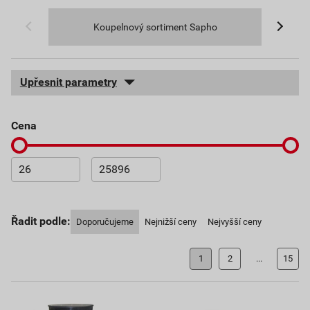
Koupelnový sortiment Sapho
Upřesnit parametry
cena
Řadit podle:
Doporučujeme
Nejnižší ceny
Nejvyšší ceny
1
2
...
15