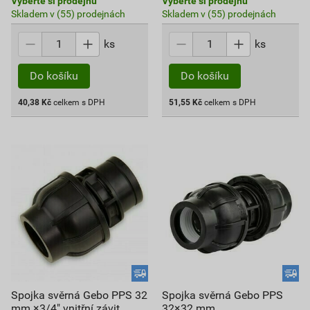
Vyberte si prodejnu
Vyberte si prodejnu
Skladem v (55) prodejnách
Skladem v (55) prodejnách
ks
ks
Do košíku
Do košíku
40,38
Kč
celkem s DPH
51,55
Kč
celkem s DPH
Spojka svěrná Gebo PPS 32
Spojka svěrná Gebo PPS
mm ×3/4" vnitřní závit
32×32 mm