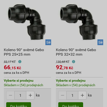
Koleno 90° svěrné Gebo
Koleno 90° svěrné Gebo
PPS 25×25 mm
PPS 32×32 mm
93,17 Kč
130,68 Kč
66
92
,15
Kč
,78
Kč
cena za ks s DPH
cena za ks s DPH
Vyberte si prodejnu
Vyberte si prodejnu
Skladem v (54) prodejnách
Skladem v (54) prodejnách
ks
ks
Do košíku
Do košíku