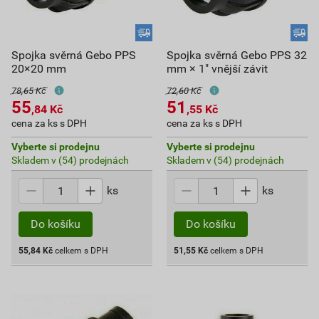
Spojka svěrná Gebo PPS
Spojka svěrná Gebo PPS 32
20×20 mm
mm × 1" vnější závit
78,65 Kč
72,60 Kč
55
51
,84
Kč
,55
Kč
cena za ks s DPH
cena za ks s DPH
Vyberte si prodejnu
Vyberte si prodejnu
Skladem v (54) prodejnách
Skladem v (54) prodejnách
ks
ks
Do košíku
Do košíku
55,84
Kč
celkem s DPH
51,55
Kč
celkem s DPH