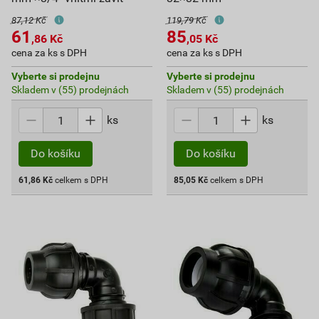
87,12 Kč
119,79 Kč
61
85
,86
Kč
,05
Kč
cena za ks s DPH
cena za ks s DPH
Vyberte si prodejnu
Vyberte si prodejnu
Skladem v (55) prodejnách
Skladem v (55) prodejnách
ks
ks
Do košíku
Do košíku
61,86
Kč
celkem s DPH
85,05
Kč
celkem s DPH