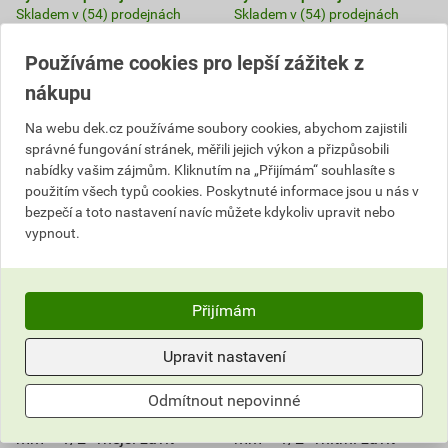
Skladem v (54) prodejnách
Skladem v (54) prodejnách
ks
ks
Používáme cookies pro lepší zážitek z
nákupu
Do košíku
Do košíku
Na webu dek.cz používáme soubory cookies, abychom zajistili
216,03
Kč
celkem s DPH
346,99
Kč
celkem s DPH
správné fungování stránek, měřili jejich výkon a přizpůsobili
nabídky vašim zájmům. Kliknutím na „Přijímám“ souhlasíte s
použitím všech typů cookies. Poskytnuté informace jsou u nás v
bezpečí a toto nastavení navíc můžete kdykoliv upravit nebo
vypnout.
Přijímám
Upravit nastavení
Odmítnout nepovinné
Spojka svěrná Gebo PPS 20
Spojka svěrná Gebo PPS 20
mm × 1/2" vnější závit
mm × 1/2" vnitřní závit