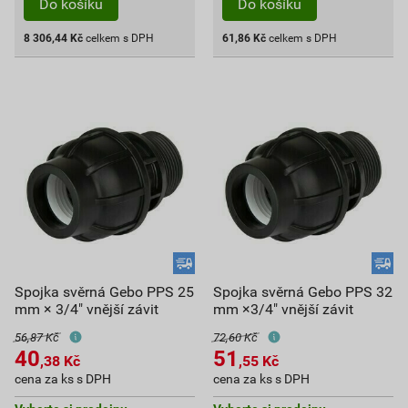
Do košíku
Do košíku
8 306,44
Kč
celkem s DPH
61,86
Kč
celkem s DPH
Spojka svěrná Gebo PPS 25
Spojka svěrná Gebo PPS 32
mm × 3/4" vnější závit
mm ×3/4" vnější závit
56,87 Kč
72,60 Kč
40
51
,38
Kč
,55
Kč
cena za ks s DPH
cena za ks s DPH