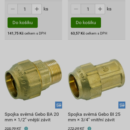
ks
ks
Do košíku
Do košíku
141,75
Kč
celkem s DPH
63,57
Kč
celkem s DPH
Spojka svěrná Gebo BA 20
Spojka svěrná Gebo BI 25
mm × 1/2" vnější závit
mm × 3/4" vnitřní závit
205,70 Kč
272,25 Kč