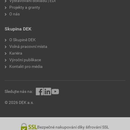
Vystavování dokladů | EDI
Projekty a granty
O nás
Skupina DEK
O Skupině DEK
Volná pracovní místa
Kariéra
Výroční publikace
Kontakt pro média
Sledujte nás na:
© 2026 DEK a.s.
Bezpečné nakupování díky šifrování SSL