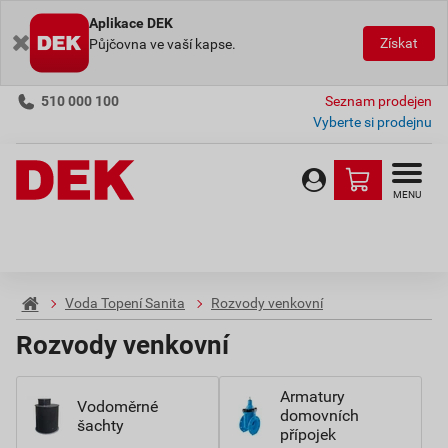
Aplikace DEK
Získat
Půjčovna ve vaší kapse.
510 000 100
Seznam prodejen
Vyberte si prodejnu
MENU
Voda Topení Sanita
Rozvody venkovní
Rozvody venkovní
Armatury
Vodoměrné
domovních
šachty
přípojek