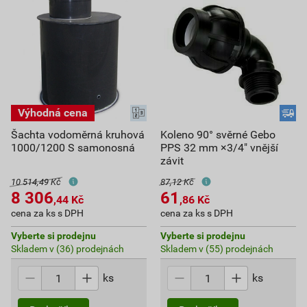
Šachta vodoměrná kruhová
Koleno 90° svěrné Gebo
1000/1200 S samonosná
PPS 32 mm ×3/4" vnější
závit
10 514,49 Kč
87,12 Kč
8 306
61
,44
Kč
,86
Kč
cena za ks s DPH
cena za ks s DPH
Vyberte si prodejnu
Vyberte si prodejnu
Skladem v (36) prodejnách
Skladem v (55) prodejnách
ks
ks