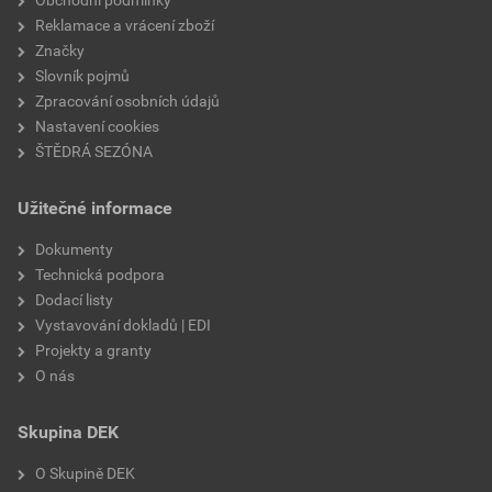
Reklamace a vrácení zboží
šířka řezu
82 mm
Značky
Slovník pojmů
Zpracování osobních údajů
Nastavení cookies
ŠTĚDRÁ SEZÓNA
Užitečné informace
Dokumenty
Technická podpora
Dodací listy
Vystavování dokladů | EDI
Projekty a granty
O nás
Skupina DEK
O Skupině DEK