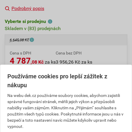
Podrobný popis
Vyberte si prodejnu
Skladem v (83) prodejnách
6 645,08 Kč
Cena s DPH
Cena bez DPH
4 787
,08 Kč
za ks
3 956,26 Kč za ks
Používáme cookies pro lepší zážitek z
ks
Do košíku
nákupu
Na webu dek.cz používáme soubory cookies, abychom zajistili
Do košíku přidáte
1 ks
za
4 787,07
Kč
s DPH
správné fungování stránek, měřili jejich výkon a přizpůsobili
(
3 956,26
Kč
bez DPH).
nabídky vašim zájmům. Kliknutím na „Přijímám“ souhlasíte s
použitím všech typů cookies. Poskytnuté informace jsou u nás v
Číslo položky:
3260001390
Katalogový kód: 546T8
bezpečí a toto nastavení navíc můžete kdykoliv upravit nebo
Výrobky značky:
BOSCH
vypnout.