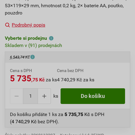
53×119×29 mm, hmotnost 0,2 kg, 2× baterie AA, poutko,
pouzdro
Podrobný popis
Vyberte si prodejnu
Skladem v (91) prodejnách
6 543,74 Kč
Cena s DPH
Cena bez DPH
5 735
,75 Kč
za ks
4 740,29 Kč za ks
ks
Do košíku
Do košíku přidáte
1 ks
za
5 735,75
Kč
s DPH
(
4 740,29
Kč
bez DPH).