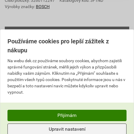
Číslo položky:
3260112297
Katalogový kód: 3F1ND
Výrobky značky:
BOSCH
Popis
Používáme cookies pro lepší zážitek z
nákupu
Ideální pro náročné stavební práce díky
odolnosti proti pádu z výšky 1,5 metru, krytí
Na webu dek.cz používáme soubory cookies, abychom zajistili
IP 65 a gumovému krytu tlumící nárazy.
správné fungování stránek, měřili jejich výkon a přizpůsobili
nabídky vašim zájmům. Kliknutím na „Přijímám“ souhlasíte s
Připojení Bluetooth® a aplikace Bosch
použitím všech typů cookies. Poskytnuté informace jsou u nás v
MeasureOn umožňují snadnou dokumentaci a
bezpečí a toto nastavení navíc můžete kdykoliv upravit nebo
přenos dat pro bezproblémovou práci.
vypnout.
Intuitivní uživatelské rozhraní s mnoha
podpůrnými funkcemi (barevný displej, funkce
nápovědy) usnadňuje manipulaci.
Přijímám
Laserový měřič GLM 50-27 C Professional nabízí
vysoce odolný design, který odolává drsným
Upravit nastavení