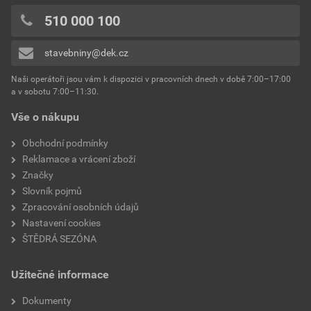
0x
šířka
53 mm
510 000 100
Přidávat hodnocení může pouze přihlášený uživatel.
výška
119 mm
stavebniny@dek.cz
délka
29 mm
Naši operátoři jsou vám k dispozici v pracovních dnech v době 7:00–17:00
a v sobotu 7:00–11:30.
hmotnost
0,2 kg
Vše o nákupu
Obchodní podmínky
Reklamace a vrácení zboží
Značky
Slovník pojmů
Zpracování osobních údajů
Nastavení cookies
ŠTĚDRÁ SEZÓNA
Užitečné informace
Dokumenty