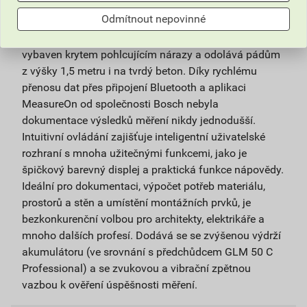
podmínkám a umožňuje rychlou dokumentaci a
Odmítnout nepovinné
snadné použití. Jeho design s certifikací ochrany
IP 65, který je ideální pro náročná pracoviště, je
vybaven krytem pohlcujícím nárazy a odolává pádům
z výšky 1,5 metru i na tvrdý beton. Díky rychlému
přenosu dat přes připojení Bluetooth a aplikaci
MeasureOn od společnosti Bosch nebyla
dokumentace výsledků měření nikdy jednodušší.
Intuitivní ovládání zajišťuje inteligentní uživatelské
rozhraní s mnoha užitečnými funkcemi, jako je
špičkový barevný displej a praktická funkce nápovědy.
Ideální pro dokumentaci, výpočet potřeb materiálu,
prostorů a stěn a umístění montážních prvků, je
bezkonkurenční volbou pro architekty, elektrikáře a
mnoho dalších profesí. Dodává se se zvýšenou výdrží
akumulátoru (ve srovnání s předchůdcem GLM 50 C
Professional) a se zvukovou a vibrační zpětnou
vazbou k ověření úspěšnosti měření.