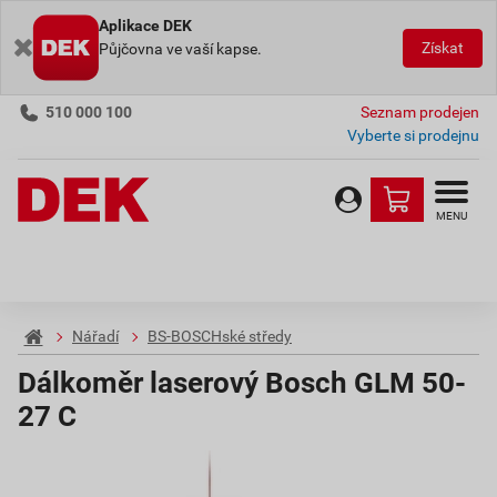
Aplikace DEK
Získat
Půjčovna ve vaší kapse.
510 000 100
Seznam prodejen
Vyberte si prodejnu
MENU
Nářadí
BS-BOSCHské středy
Dálkoměr laserový Bosch GLM 50-
27 C