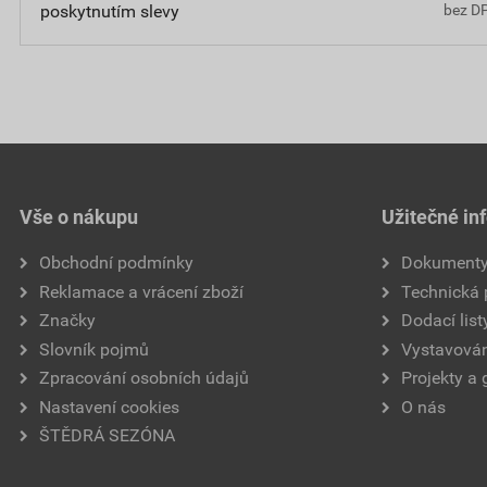
poskytnutím slevy
bez D
Vše o nákupu
Užitečné in
Obchodní podmínky
Dokument
Reklamace a vrácení zboží
Technická
Značky
Dodací list
Slovník pojmů
Vystavován
Zpracování osobních údajů
Projekty a 
Nastavení cookies
O nás
ŠTĚDRÁ SEZÓNA