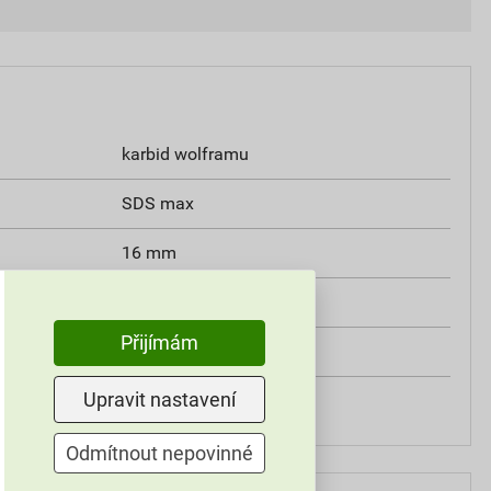
karbid wolframu
SDS max
16 mm
800 mm
Přijímám
920 mm
Upravit nastavení
16×800×920 mm
Odmítnout nepovinné