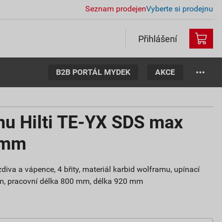
Seznam prodejen
Vyberte si prodejnu
Přihlášení
B2B PORTÁL MYDEK
AKCE
nu Hilti TE-YX SDS max
 mm
zdiva a vápence, 4 břity, materiál karbid wolframu, upínací
, pracovní délka 800 mm, délka 920 mm