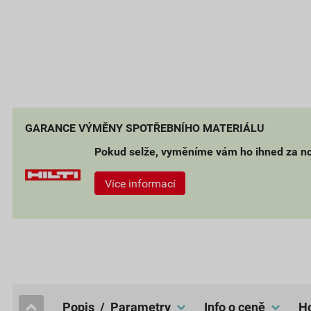
GARANCE VÝMĚNY SPOTŘEBNÍHO MATERIÁLU
Pokud selže, vyměníme vám ho ihned za n
Více informací
popis / Parametry
Info o ceně