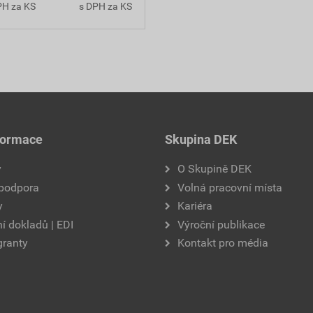
PH za KS
s DPH za KS
formace
Skupina DEK
y
O Skupině DEK
 podpora
Volná pracovní místa
y
Kariéra
í dokladů | EDI
Výroční publikace
granty
Kontakt pro média