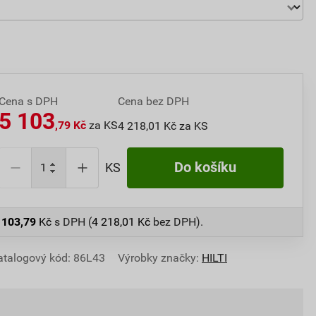
Cena s DPH
Cena bez DPH
5 103
,79 Kč
za KS
4 218,01 Kč za KS
Do košíku
KS
 103,79
Kč
s DPH (
4 218,01
Kč
bez DPH).
atalogový kód: 86L43
Výrobky značky:
HILTI