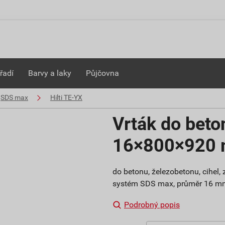
řadí
Barvy a laky
Půjčovna
SDS max
Hilti TE-YX
Vrták do beto
16×800×920
do betonu, železobetonu, cihel, 
systém SDS max, průměr 16 mm
Podrobný popis