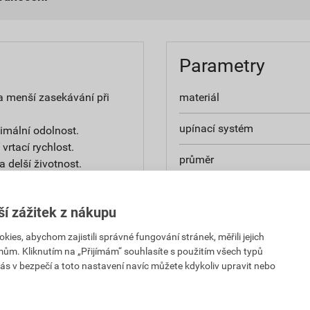
Parametry
a menší zasekávání při
materiál
upínací systém
imální odolnost.
vrtací rychlost.
průměr
 delší životnost.
a výztužích.
pracovní délka
ší zážitek z nákupu
délka
alších stavebních materiálů
es, abychom zajistili správné fungování stránek, měřili jejich
mům. Kliknutím na „Přijímám“ souhlasíte s použitím všech typů
rozměry
ás v bezpečí a toto nastavení navíc můžete kdykoliv upravit nebo
ti
nstrukcích, např. těsnění