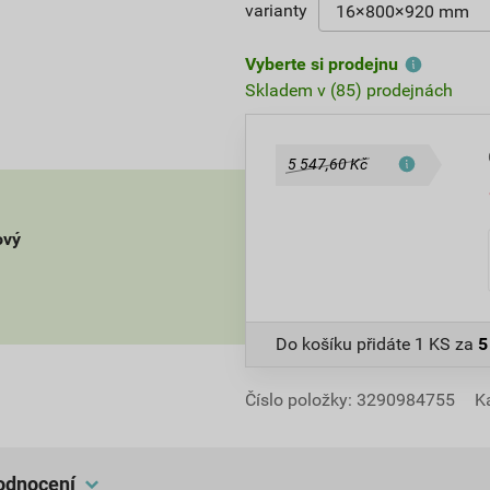
varianty
Vyberte si prodejnu
Skladem v (85) prodejnách
5 547,60 Kč
ový
Do košíku přidáte
1 KS
za
5
Číslo položky:
3290984755
K
hodnocení