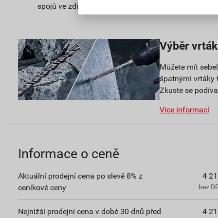
spojů ve zdivu a betonu proti pronikání vody
Výběr vrtá
Můžete mít sebel
špatnými vrtáky
Zkuste se podíva
Více informací
Informace o ceně
Aktuální prodejní cena po slevě 8% z
4 21
ceníkové ceny
bez D
Nejnižší prodejní cena v době 30 dnů před
4 21