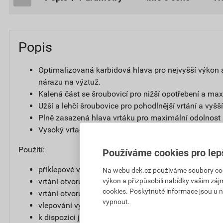
Popis
Optimalizovaná karbidová hlava pro nejvyšší výkon 
nárazu na výztuž.
Kalená část se šroubovicí pro nižší opotřebení a max
Užší a lehčí šroubovice pro pohodlnější vrtání a vyšší 
Plně zasazená hlava vrtáku pro maximální odolnost a
Vysoký vrtací výkon a menší zasekávání či váznutí n
Použití:
Používáme cookies pro lep
příklepové vrtání do železobetonu, betonu, zdiva a d
Na webu dek.cz používáme soubory cooki
výkon a přizpůsobili nabídky vašim záj
vrtání otvorů pro všechny chemické kotvy
cookies. Poskytnuté informace jsou u n
vrtání otvorů pro všechny mechanické kotvy
vypnout.
vlepování výztuží pomocí vytlačovací lepící malty Hil
k dispozici jsou extra dlouhé vrtáky pro práci na reko