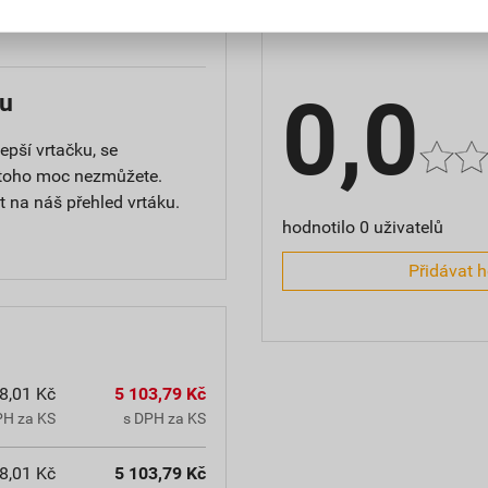
Hodnocení
0,0
ku
epší vrtačku, se
 toho moc nezmůžete.
t na náš přehled vrtáku.
hodnotilo 0 uživatelů
Přidávat 
8,01 Kč
5 103,79 Kč
PH za KS
s DPH za KS
8,01 Kč
5 103,79 Kč