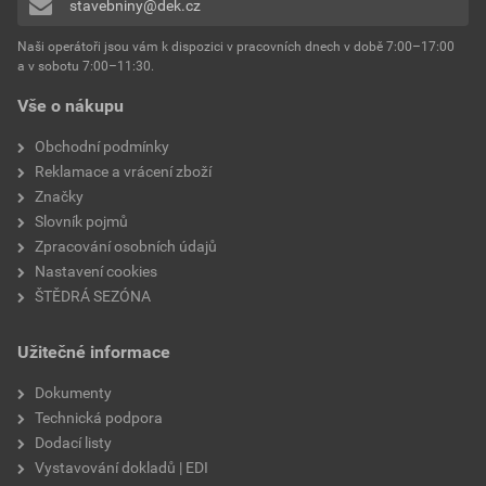
stavebniny@dek.cz
Přidávat hodnocení může pouze přihlášený uživatel.
barva
bílá
Naši operátoři jsou vám k dispozici v pracovních dnech v době 7:00–17:00
a v sobotu 7:00–11:30.
oslnění UGR < 19
NE
Vše o nákupu
tvarové provedení
kruhové
Obchodní podmínky
Reklamace a vrácení zboží
čidlo pohybu
NE
Značky
Slovník pojmů
RGB
NE
Zpracování osobních údajů
Nastavení cookies
bluetooth
NE
ŠTĚDRÁ SEZÓNA
ZigBee
NE
Užitečné informace
Wi-Fi
NE
Dokumenty
Technická podpora
provedení krytu
matné
Dodací listy
Vystavování dokladů | EDI
dálkové ovládání
NE