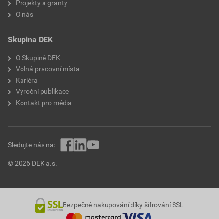
Projekty a granty
O nás
řada
Moire
Skupina DEK
typ napětí
AC
O Skupině DEK
životnost
15 000 h
Volná pracovní místa
Kariéra
výška
68 mm
Výroční publikace
Kontakt pro média
průměr
320 mm
jmenovité napětí
230 V
Sledujte nás na:
materiál
kov, plast
© 2026 DEK a.s.
hloubka
68 mm
třída ochrany
I
Bezpečné nakupování díky šifrování SSL
montáž
přisazená