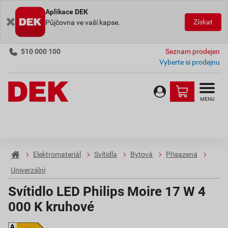
Aplikace DEK
Získat
Půjčovna ve vaší kapse.
510 000 100
Seznam prodejen
Vyberte si prodejnu
MENU
Elektromateriál
Svítidla
Bytová
Přisazená
Univerzální
Svítidlo LED Philips Moire 17 W 4
000 K kruhové