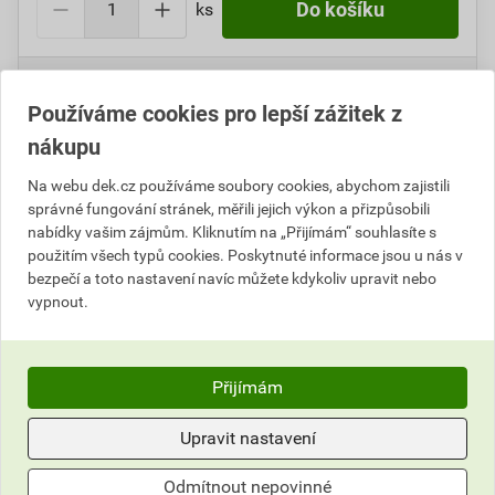
ks
Do košíku
Do košíku přidáte
1 ks
za
480,72
Kč
s DPH
(
397,29
Kč
bez DPH).
Používáme cookies pro lepší zážitek z
nákupu
Číslo položky:
8500605368
Katalogový kód: 69GJX
Výrobky značky:
Philips
Na webu dek.cz používáme soubory cookies, abychom zajistili
správné fungování stránek, měřili jejich výkon a přizpůsobili
nabídky vašim zájmům. Kliknutím na „Přijímám“ souhlasíte s
použitím všech typů cookies. Poskytnuté informace jsou u nás v
Informace o ceně
bezpečí a toto nastavení navíc můžete kdykoliv upravit nebo
vypnout.
Aktuální prodejní cena po slevě 20% z ceníkové ceny
397,29 Kč
480,72 Kč
Přijímám
bez DPH za ks
s DPH za ks
Upravit nastavení
Nejnižší prodejní cena v době 30 dnů před
poskytnutím slevy
Odmítnout nepovinné