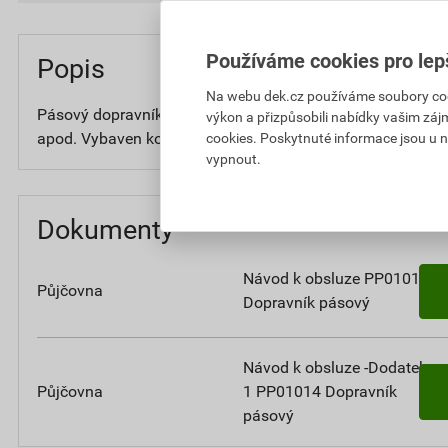
Používáme cookies pro lep
Popis
Na webu dek.cz používáme soubory cooki
Pásový dopravník pro přesuny stavební sutě a zemin do v
výkon a přizpůsobili nabídky vašim záj
apod. Vybaven kolečky pro snadnou manipulaci. Možnost z
cookies. Poskytnuté informace jsou u n
vypnout.
Dokumenty
Návod k obsluze PP01014
Půjčovna
Dopravník pásový
Návod k obsluze -Dodatek
Půjčovna
1 PP01014 Dopravník
pásový