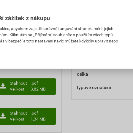
ší zážitek z nákupu
Parametry
es, abychom zajistili správné fungování stránek, měřili jejich
yvýšených míst, kontejnerů
určení
mům. Kliknutím na „Přijímám“ souhlasíte s použitím všech typů
apojení do série (400V).
ás v bezpečí a toto nastavení navíc můžete kdykoliv upravit nebo
pracovní šířka
napájení
délka
Stáhnout
.pdf
typové označení
Velikost
3,82 MB
Stáhnout
.pdf
Velikost
1,34 MB