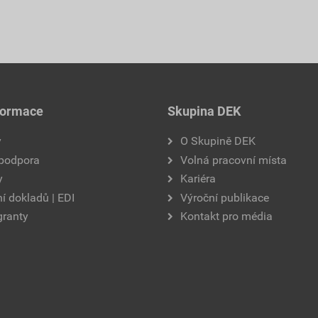
formace
Skupina DEK
y
O Skupině DEK
 podpora
Volná pracovní místa
y
Kariéra
í dokladů | EDI
Výroční publikace
granty
Kontakt pro média