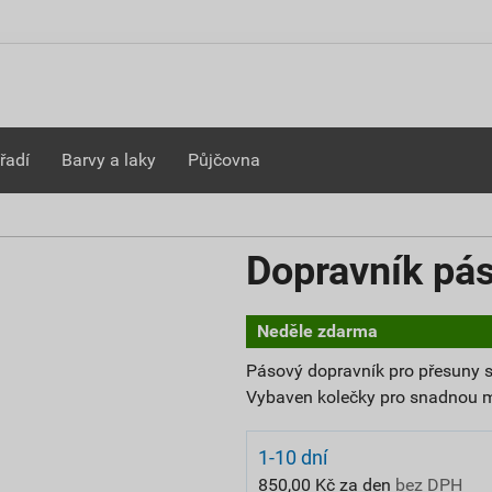
řadí
Barvy a laky
Půjčovna
Dopravník pá
Neděle zdarma
Pásový dopravník pro přesuny s
Vybaven kolečky pro snadnou ma
1-10 dní
850,00 Kč za den
bez DPH