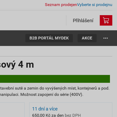
Seznam prodejen
Vyberte si prodejnu
Přihlášení
B2B PORTÁL MYDEK
AKCE
sový 4 m
tavební sutě a zemin do vyvýšených míst, kontejnerů a pod.
nipulaci. Možnost zapojení do série (400V).
11 dní a více
650,00 Kč za den
bez DPH