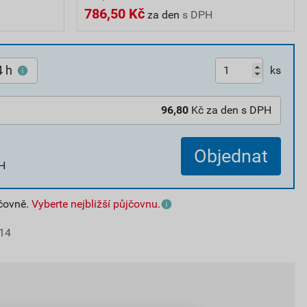
786,50 Kč
za den
s DPH
4 h
ks
96,80
Kč za den s DPH
Objednat
H
jčovně.
Vyberte nejbližší půjčovnu.
14