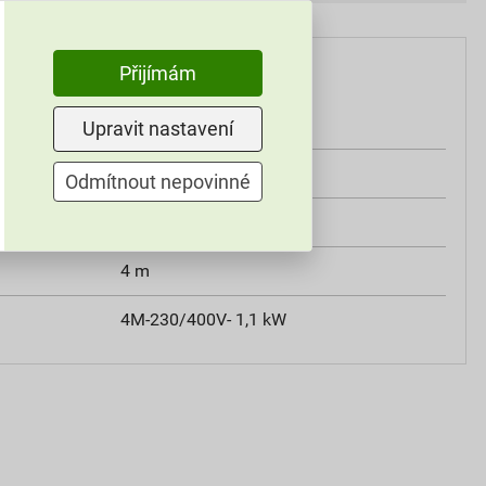
Přijímám
dopravník pásový 4 m
Upravit nastavení
40 cm
Odmítnout nepovinné
230/400 V
4 m
4M-230/400V- 1,1 kW