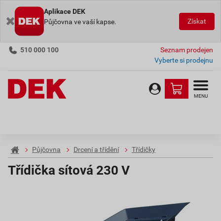
Aplikace DEK
Získat
Půjčovna ve vaší kapse.
510 000 100
Seznam prodejen
Vyberte si prodejnu
MENU
Půjčovna
Drcení a třídění
Třídičky
Třídička sítová 230 V