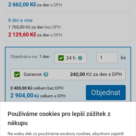
2 662,00 Kč
za den
s DPH
8 dní a více
1 760,00 Kč za den
bez DPH
2 129,60 Kč
za den
s DPH
Objednáno na:
1 den
ks
24 h
Garance
242,00
Kč za den s DPH
2 400,00
Kč
celkem bez DPH
Objednat
2 904,00
Kč
celkem s DPH
K dispozici
alespoň v jedné půjčovně.
Používáme cookies pro lepší zážitek z
Vyberte nejbližší půjčovnu.
nákupu
Číslo položky:
PSK0571
; PP00789
Na webu dek.cz používáme soubory cookies, abychom zajistili