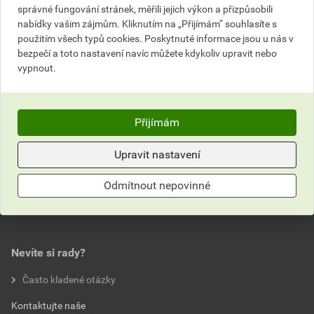
správné fungování stránek, měřili jejich výkon a přizpůsobili
nabídky vašim zájmům. Kliknutím na „Přijímám“ souhlasíte s
použitím všech typů cookies. Poskytnuté informace jsou u nás v
Popis
bezpečí a toto nastavení navíc můžete kdykoliv upravit nebo
vypnout.
Malá sítová třídička pro třídění sypkých materiálů jako
jsou štěrky, zeminy, komposty nebo dřevěné štěpky.
Ruční manipulace díky pojezdovým kolečkům.
Přijímám
Upravit nastavení
Parametry
Odmítnout nepovinné
typové označení
TRASERSCREEN DB - 15
hmotnost
175 kg
napájení
230 V
Nevíte si rady?
Často kladené otázky
Kontaktujte naše