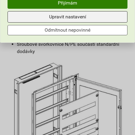
prosklenými dveřmi IK07)
Přijímám
Plastový otočný zámek, může být zaměněn za
zámek s klíčem
Upravit nastavení
Předlisované otvory nahoře a dole pro přívod kabelů
K dispozici instalační varianta s DIN lištami nebo
Odmítnout nepovinné
multimediální varianta s montážní deskou
Šroubové svorkovnice N/PE součástí standardní
dodávky