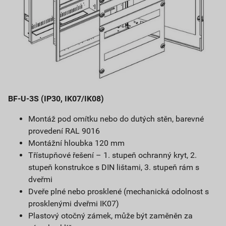
BF-U-3S (IP30, IK07/IK08)
Montáž pod omítku nebo do dutých stěn, barevné
provedení RAL 9016
Montážní hloubka 120 mm
Třístupňové řešení – 1. stupeň ochranný kryt, 2.
stupeň konstrukce s DIN lištami, 3. stupeň rám s
dveřmi
Dveře plné nebo prosklené (mechanická odolnost s
prosklenými dveřmi IK07)
Plastový otočný zámek, může být zaměněn za