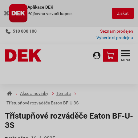
Aplikace DEK
Získat
Půjčovna ve vaší kapse.
510 000 100
Seznam prodejen
Vyberte si prodejnu
MENU
Akce a novinky
Témata
Třístupňové rozváděče Eaton BF-U-3S
Třístupňové rozváděče Eaton BF-U-
3S