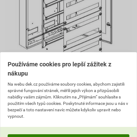
Používáme cookies pro lepší zážitek z
nákupu
BF-U-2S (IP30, IK07/IK08)
Na webu dek.cz používáme soubory cookies, abychom zajistili
správné fungování stránek, měřili jejich výkon a přizpůsobili
Montáž pod omítku nebo do dutých stěn, barevné
nabídky vašim zájmům. Kliknutím na „Přijímám“ souhlasíte s
provedení RAL 9016
použitím všech typů cookies. Poskytnuté informace jsou u nás v
Montážní hloubka 100 mm
bezpečí a toto nastavení navíc můžete kdykoliv upravit nebo
Dvoustupňové řešení – 1. stupeň ochranný kryt, 2.
vypnout.
stupeň rám s dveřmi
Dveře plné nebo prosklené (mechanická odolnost s