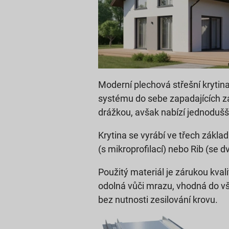
Moderní plechová střešní kryti
systému do sebe zapadajících zá
drážkou, avšak nabízí jednodušší
Krytina se vyrábí ve třech zákl
(s mikroprofilací) nebo Rib (se 
Použitý materiál je zárukou kvali
odolná vůči mrazu, vhodná do vše
bez nutnosti zesilování krovu.