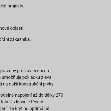
cké projekty.
hové oblasti.
přání zákazníka.
ipravený pro zavlečení na
ože umožňuje pokládku zleva
i na další konstrukční prvky.
odélné napojení až do délky 270
tabulí, zlepšuje těsnost
čení lze krytinu optimálně