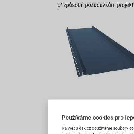
přizpůsobit požadavkům projektu
PŘEDNÍ STRANA bez zástř
Používáme cookies pro lep
Materiál a barvy:
Na webu dek.cz používáme soubory cooki