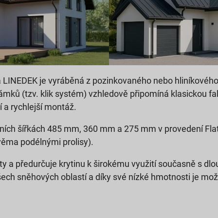
na LINEDEK je vyráběná z pozinkovaného nebo hliníkového
mků (tzv. klik systém) vzhledově připomíná klasickou fa
 a rychlejší montáž.
adních šířkách 485 mm, 360 mm a 275 mm v provedení Flat 
dvěma podélnými prolisy).
ty a předurčuje krytinu k širokému využití současně s dlou
ch sněhových oblastí a díky své nízké hmotnosti je možné