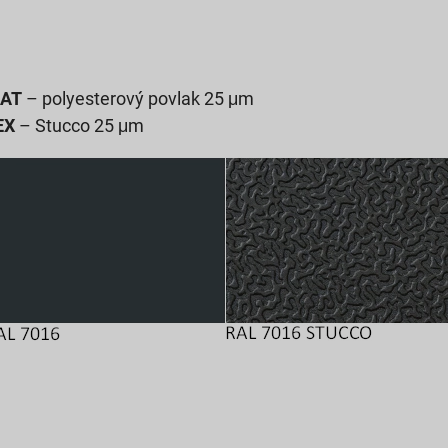
MAT
– polyesterový povlak 25 μm
EX
– Stucco 25 μm