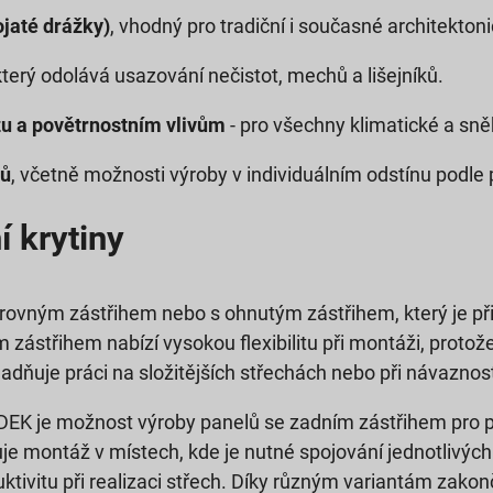
ojaté drážky)
, vhodný pro tradiční i současné architektoni
 který odolává usazování nečistot, mechů a lišejníků.
u a povětrnostním vlivům
- pro všechny klimatické a sně
rů
, včetně možnosti výroby v individuálním odstínu podle 
 krytiny
s rovným zástřihem nebo s ohnutým zástřihem, který je př
ým zástřihem nabízí vysokou flexibilitu při montáži, prot
adňuje práci na složitějších střechách nebo při návaznost
EK je možnost výroby panelů se zadním zástřihem pro p
e montáž v místech, kde je nutné spojování jednotlivých 
ktivitu při realizaci střech. Díky různým variantám zakon