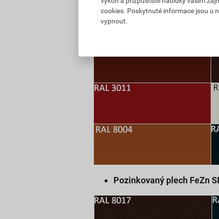
výkon a přizpůsobili nabídky vašim záj
cookies. Poskytnuté informace jsou u n
vypnout.
Pozinkovaný plech FeZn S
Pozinkovaný plech FeZn S