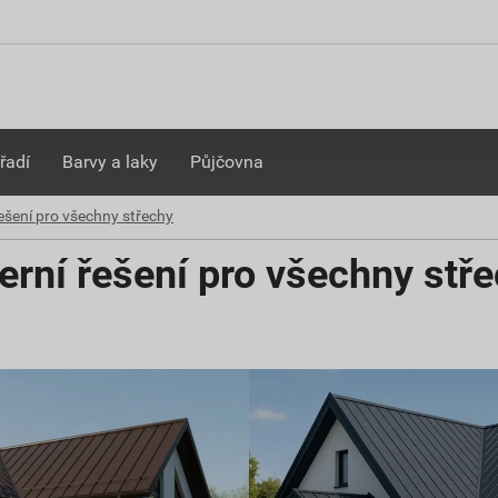
řadí
Barvy a laky
Půjčovna
šení pro všechny střechy
rní řešení pro všechny stř