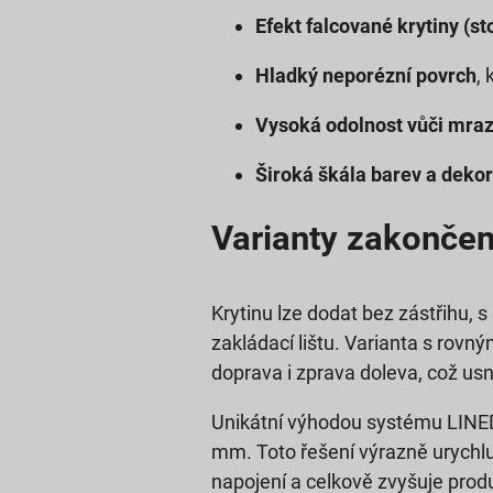
Efekt falcované krytiny (st
Hladký neporézní povrch
,
Vysoká odolnost vůči mraz
Široká škála barev a deko
Varianty zakončení
Krytinu lze dodat bez zástřihu, 
zakládací lištu. Varianta s rovn
doprava i zprava doleva, což usn
Unikátní výhodou systému LINED
mm. Toto řešení výrazně urychluj
napojení a celkově zvyšuje produ