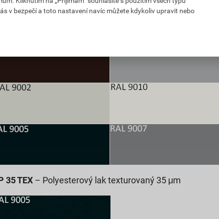
mům. Kliknutím na „Přijímám“ souhlasíte s použitím všech typů
ás v bezpečí a toto nastavení navíc můžete kdykoliv upravit nebo
P 25 LESK
– Polyesterový lak 25 μm
P 35 TEX
– Polyesterový lak texturovaný 35 μm