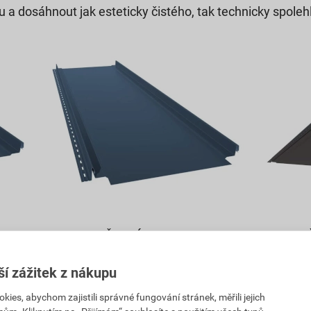
 a dosáhnout jak esteticky čistého, tak technicky spoleh
PŘEDNÍ STRANA CUT
P
ihu
s rovným zástřihem
s o
ší zážitek z nákupu
es, abychom zajistili správné fungování stránek, měřili jejich