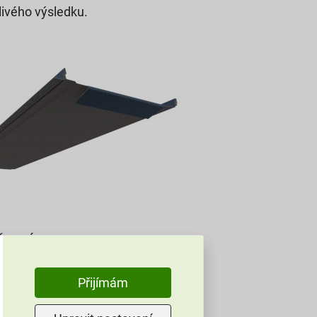
livého výsledku.
ŘEDNÍ STRANA BENTCUT
hnutým zástřihem z výroby
Přijímám