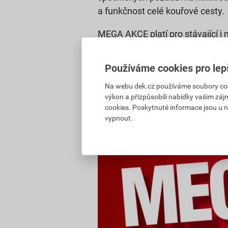
a funkčnost celé kouřové cesty.
MEGA AKCE platí pro stávající i
od
1.
do 12. června 2026
, s výv
SCHIEDEL s izostatickou vložko
Používáme cookies pro lep
Na webu dek.cz používáme soubory cooki
Řadit podle:
Doporučujeme
výkon a přizpůsobili nabídky vašim záj
cookies. Poskytnuté informace jsou u n
vypnout.