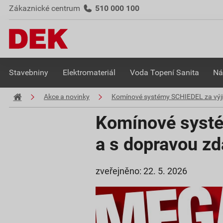
Zákaznické centrum
510 000 100
Stavebniny
Elektromateriál
Voda Topení Sanita
Ná
Akce a novinky
Komínové systémy SCHIEDEL za výj
Komínové systé
a s dopravou z
zveřejněno: 22. 5. 2026