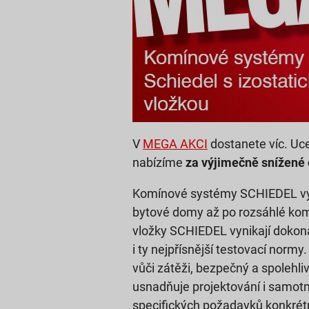
V
MEGA AKCI
dostanete víc. Uc
nabízíme
za výjimečně snížené 
Komínové systémy SCHIEDEL vytv
bytové domy až po rozsáhlé kome
vložky SCHIEDEL vynikají dokona
i ty nejpřísnější testovací norm
vůči zátěži, bezpečný a spolehl
usnadňuje projektování i samotn
specifických požadavků konkrét