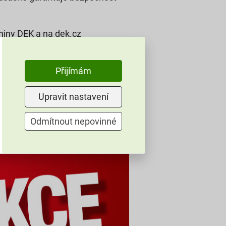
niny DEK a na dek.cz
chny komínové systémy
Přijímám
Upravit nastavení
Odmítnout nepovinné