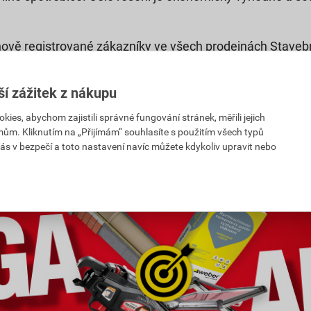
 nově registrované zákazníky ve všech prodejnách Staveb
ozem nejpozději do 19. června 2026. Vztahuje se na vše
u.
ší zážitek z nákupu
es, abychom zajistili správné fungování stránek, měřili jejich
Nejnižší ceny
Nejvyšší ceny
mům. Kliknutím na „Přijímám“ souhlasíte s použitím všech typů
ás v bezpečí a toto nastavení navíc můžete kdykoliv upravit nebo