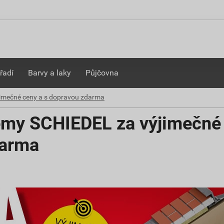
řadí
Barvy a laky
Půjčovna
imečné ceny a s dopravou zdarma
my SCHIEDEL za výjimečné
darma