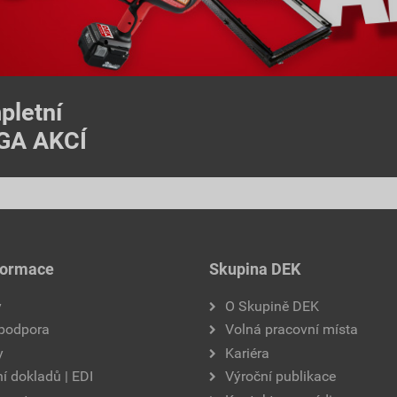
pletní
EGA AKCÍ
formace
Skupina DEK
y
O Skupině DEK
 podpora
Volná pracovní místa
y
Kariéra
í dokladů | EDI
Výroční publikace