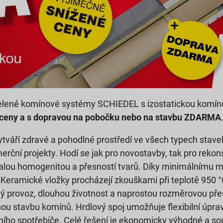
elené komínové systémy SCHIEDEL s izostatickou komín
ceny a
s
dopravou na pobočku nebo na stavbu ZDARMA
áří zdravé a pohodlné prostředí ve všech typech stave
rční projekty. Hodí se jak pro novostavby, tak pro rekon
lou homogenitou a přesností tvarů. Díky minimálnímu mn
y. Keramické vložky procházejí zkouškami při teplotě 950 
ivý provoz, dlouhou životnost a naprostou rozměrovou pře
ou stavbu komínů. Hrdlový spoj umožňuje flexibilní úpra
ního spotřebiče. Celé řešení je ekonomicky výhodné a s