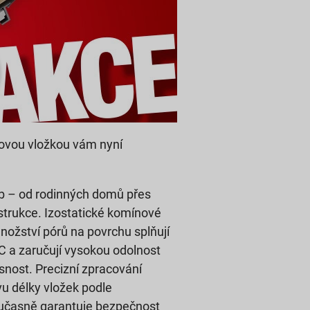
ovou vložkou vám nyní
.
b – od rodinných domů přes
strukce. Izostatické komínové
ožství pórů na povrchu splňují
°C a zaručují vysokou odolnost
snost. Precizní zpracování
vu délky vložek podle
oučasně garantuje bezpečnost