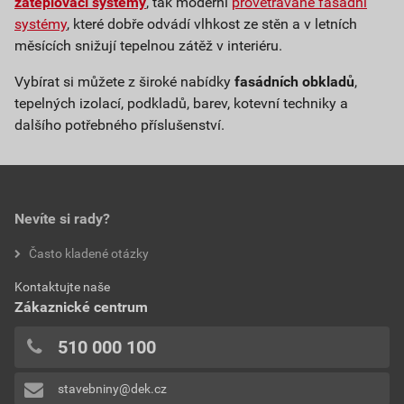
zateplovací systémy
, tak moderní
provětrávané fasádní
systémy
, které dobře odvádí vlhkost ze stěn a v letních
měsících snižují tepelnou zátěž v interiéru.
Vybírat si můžete z široké nabídky
fasádních obkladů
,
tepelných izolací, podkladů, barev, kotevní techniky a
dalšího potřebného příslušenství.
Nevíte si rady?
Často kladené otázky
Kontaktujte naše
Zákaznické centrum
510 000 100
stavebniny@dek.cz