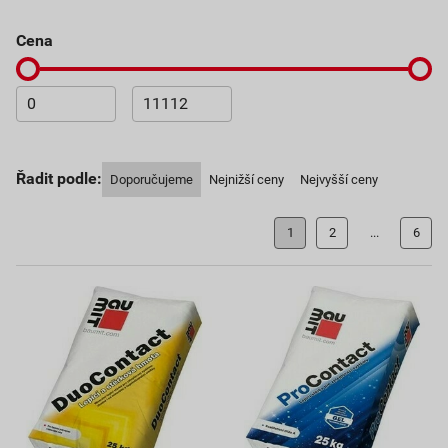
cena
Řadit podle:
Doporučujeme
Nejnižší ceny
Nejvyšší ceny
1
2
...
6