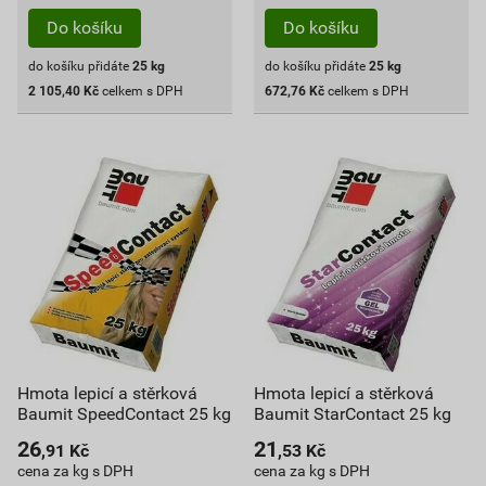
Do košíku
Do košíku
do košíku přidáte
25
kg
do košíku přidáte
25
kg
2 105,40
Kč
celkem s DPH
672,76
Kč
celkem s DPH
Hmota lepicí a stěrková
Hmota lepicí a stěrková
Baumit SpeedContact 25 kg
Baumit StarContact 25 kg
26
21
,91
Kč
,53
Kč
cena za kg s DPH
cena za kg s DPH