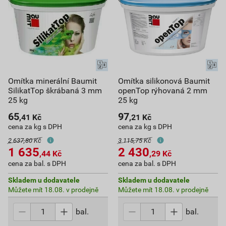
Omítka minerální Baumit
Omítka silikonová Baumit
SilikatTop škrábaná 3 mm
openTop rýhovaná 2 mm
25 kg
25 kg
65
97
,41
Kč
,21
Kč
cena za kg s DPH
cena za kg s DPH
2 637,80 Kč
3 115,75 Kč
1 635
2 430
,44
Kč
,29
Kč
cena za bal. s DPH
cena za bal. s DPH
Skladem u dodavatele
Skladem u dodavatele
Můžete mít 18.08. v prodejně
Můžete mít 18.08. v prodejně
bal.
bal.