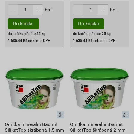
bal.
bal.
Do košíku
Do košíku
do košíku přidáte
25
kg
do košíku přidáte
25
kg
1 635,44
Kč
celkem s DPH
1 635,44
Kč
celkem s DPH
Omítka minerální Baumit
Omítka minerální Baumit
SilikatTop škrábaná 1,5 mm
SilikatTop škrábaná 2 mm