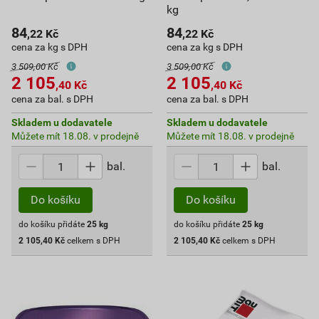
kg
84
84
,22
Kč
,22
Kč
cena za kg s DPH
cena za kg s DPH
3 509,00 Kč
3 509,00 Kč
2 105
2 105
,40
Kč
,40
Kč
cena za bal. s DPH
cena za bal. s DPH
Skladem u dodavatele
Skladem u dodavatele
Můžete mít 18.08. v prodejně
Můžete mít 18.08. v prodejně
bal.
bal.
Do košíku
Do košíku
do košíku přidáte
25
kg
do košíku přidáte
25
kg
2 105,40
Kč
celkem s DPH
2 105,40
Kč
celkem s DPH