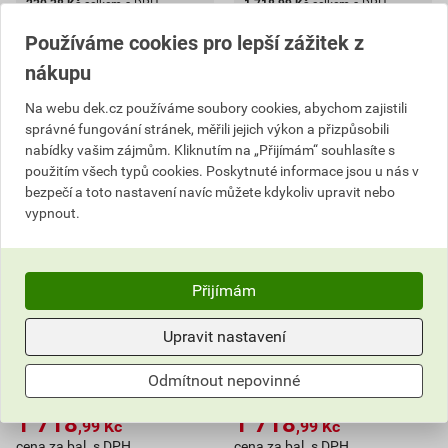
230,38
Kč
celkem s DPH
1 718,99
Kč
celkem s DPH
Používáme cookies pro lepší zážitek z
nákupu
Na webu dek.cz používáme soubory cookies, abychom zajistili
správné fungování stránek, měřili jejich výkon a přizpůsobili
nabídky vašim zájmům. Kliknutím na „Přijímám“ souhlasíte s
použitím všech typů cookies. Poskytnuté informace jsou u nás v
bezpečí a toto nastavení navíc můžete kdykoliv upravit nebo
vypnout.
Omítka disperzní Baumit
Omítka disperzní Baumit
Přijímám
GranoporTop rýhovaná 3
GranoporTop škrábaná 1,5
mm 25 kg
mm 25 kg
Upravit nastavení
68
68
,76
Kč
,76
Kč
cena za kg s DPH
cena za kg s DPH
Odmítnout nepovinné
2 604,53 Kč
2 604,53 Kč
1 718
1 718
,99
Kč
,99
Kč
cena za bal. s DPH
cena za bal. s DPH