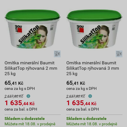
Omítka minerální Baumit
Omítka minerální Baumit
SilikatTop rýhovaná 2 mm
SilikatTop rýhovaná 3 mm
25 kg
25 kg
65
65
,41
Kč
,41
Kč
cena za kg s DPH
cena za kg s DPH
2 637,80 Kč
2 637,80 Kč
1 635
1 635
,44
Kč
,44
Kč
cena za bal. s DPH
cena za bal. s DPH
Skladem u dodavatele
Skladem u dodavatele
Můžete mít 18.08. v prodejně
Můžete mít 18.08. v prodejně