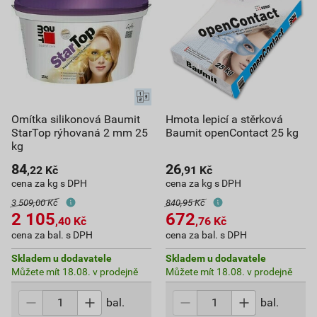
Omítka silikonová Baumit
Hmota lepicí a stěrková
StarTop rýhovaná 2 mm 25
Baumit openContact 25 kg
kg
84
26
,22
Kč
,91
Kč
cena za kg s DPH
cena za kg s DPH
3 509,00 Kč
840,95 Kč
2 105
672
,40
Kč
,76
Kč
cena za bal. s DPH
cena za bal. s DPH
Skladem u dodavatele
Skladem u dodavatele
Můžete mít 18.08. v prodejně
Můžete mít 18.08. v prodejně
bal.
bal.