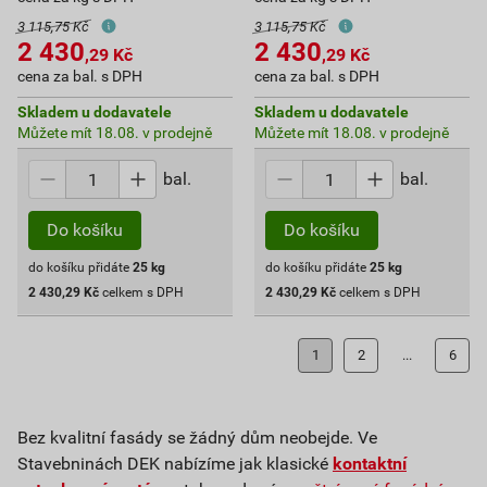
3 115,75 Kč
3 115,75 Kč
2 430
2 430
,29
Kč
,29
Kč
cena za bal. s DPH
cena za bal. s DPH
Skladem u dodavatele
Skladem u dodavatele
Můžete mít 18.08. v prodejně
Můžete mít 18.08. v prodejně
bal.
bal.
Do košíku
Do košíku
do košíku přidáte
25
kg
do košíku přidáte
25
kg
2 430,29
Kč
celkem s DPH
2 430,29
Kč
celkem s DPH
1
2
...
6
Bez kvalitní fasády se žádný dům neobejde. Ve
Stavebninách DEK nabízíme jak klasické
kontaktní