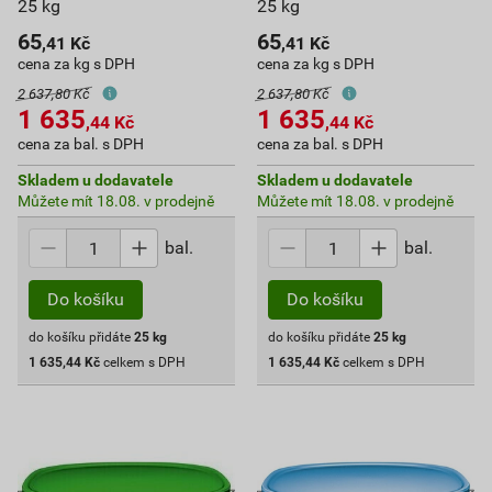
25 kg
25 kg
65
65
,41
Kč
,41
Kč
cena za kg s DPH
cena za kg s DPH
2 637,80 Kč
2 637,80 Kč
1 635
1 635
,44
Kč
,44
Kč
cena za bal. s DPH
cena za bal. s DPH
Skladem u dodavatele
Skladem u dodavatele
Můžete mít 18.08. v prodejně
Můžete mít 18.08. v prodejně
bal.
bal.
Do košíku
Do košíku
do košíku přidáte
25
kg
do košíku přidáte
25
kg
1 635,44
Kč
celkem s DPH
1 635,44
Kč
celkem s DPH