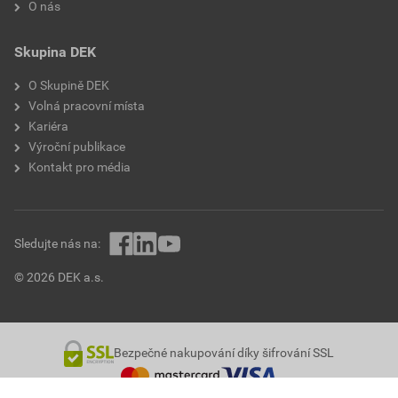
O nás
Skupina DEK
O Skupině DEK
Volná pracovní místa
Kariéra
Výroční publikace
Kontakt pro média
Sledujte nás na:
© 2026 DEK a.s.
Bezpečné nakupování díky šifrování SSL