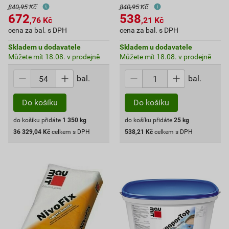
840,95 Kč
840,95 Kč
672
538
,76
Kč
,21
Kč
cena za bal. s DPH
cena za bal. s DPH
Skladem u dodavatele
Skladem u dodavatele
Můžete mít 18.08. v prodejně
Můžete mít 18.08. v prodejně
bal.
bal.
Do košíku
Do košíku
do košíku přidáte
1 350
kg
do košíku přidáte
25
kg
36 329,04
Kč
celkem s DPH
538,21
Kč
celkem s DPH