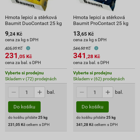
Hmota lepicí a stěrková
Hmota lepicí a stěrková
Baumit DuoContact 25 kg
Baumit ProContact 25 kg
9
13
,24
Kč
,65
Kč
cena za kg s DPH
cena za kg s DPH
405,35 Kč
544,50 Kč
231
341
,05
Kč
,28
Kč
cena za bal. s DPH
cena za bal. s DPH
Vyberte si prodejnu
Vyberte si prodejnu
Skladem v (72) prodejnách
Skladem v (62) prodejnách
bal.
bal.
Do košíku
Do košíku
do košíku přidáte
25
kg
do košíku přidáte
25
kg
231,05
Kč
celkem s DPH
341,28
Kč
celkem s DPH