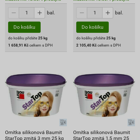
bal.
bal.
Do košíku
Do košíku
do košíku přidáte
25
kg
do košíku přidáte
25
kg
1 658,91
Kč
celkem s DPH
2 105,40
Kč
celkem s DPH
Omítka silikonová Baumit
Omítka silikonová Baumit
StarTop zrnitá 3 mm 25 kg
StarTop zrnitá 1,5 mm 25