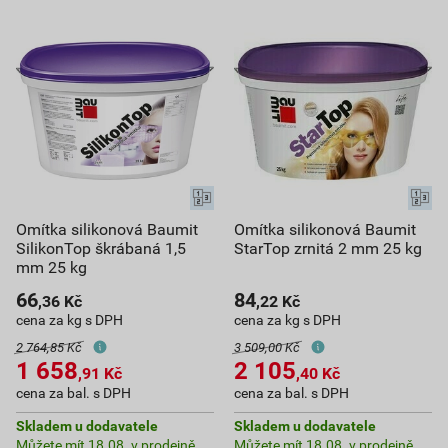
Omítka silikonová Baumit
Omítka silikonová Baumit
SilikonTop škrábaná 1,5
StarTop zrnitá 2 mm 25 kg
mm 25 kg
66
84
,36
Kč
,22
Kč
cena za kg s DPH
cena za kg s DPH
2 764,85 Kč
3 509,00 Kč
1 658
2 105
,91
Kč
,40
Kč
cena za bal. s DPH
cena za bal. s DPH
Skladem u dodavatele
Skladem u dodavatele
Můžete mít 18.08. v prodejně
Můžete mít 18.08. v prodejně