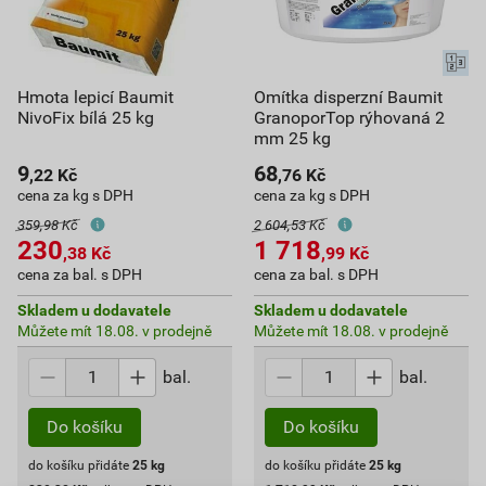
Hmota lepicí Baumit
Omítka disperzní Baumit
NivoFix bílá 25 kg
GranoporTop rýhovaná 2
mm 25 kg
9
68
,22
Kč
,76
Kč
cena za kg s DPH
cena za kg s DPH
359,98 Kč
2 604,53 Kč
230
1 718
,38
Kč
,99
Kč
cena za bal. s DPH
cena za bal. s DPH
Skladem u dodavatele
Skladem u dodavatele
Můžete mít 18.08. v prodejně
Můžete mít 18.08. v prodejně
bal.
bal.
Do košíku
Do košíku
do košíku přidáte
25
kg
do košíku přidáte
25
kg