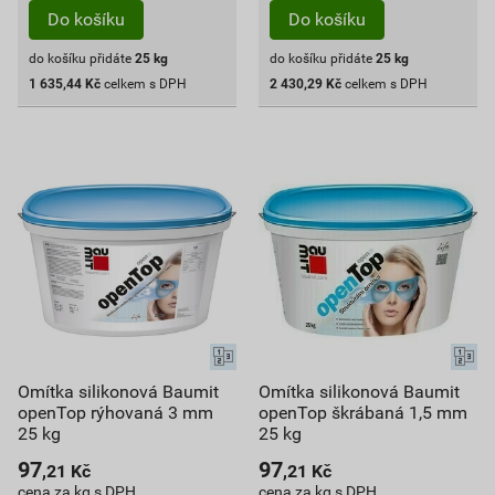
Do košíku
Do košíku
do košíku přidáte
25
kg
do košíku přidáte
25
kg
1 635,44
Kč
celkem s DPH
2 430,29
Kč
celkem s DPH
Omítka silikonová Baumit
Omítka silikonová Baumit
openTop rýhovaná 3 mm
openTop škrábaná 1,5 mm
25 kg
25 kg
97
97
,21
Kč
,21
Kč
cena za kg s DPH
cena za kg s DPH