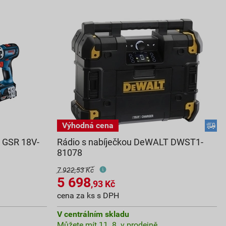
h GSR 18V-
Rádio s nabíječkou DeWALT DWST1-
81078
7 922,53 Kč
5 698
,93
Kč
cena za ks s DPH
V centrálním skladu
Můžete mít 11. 8. v prodejně