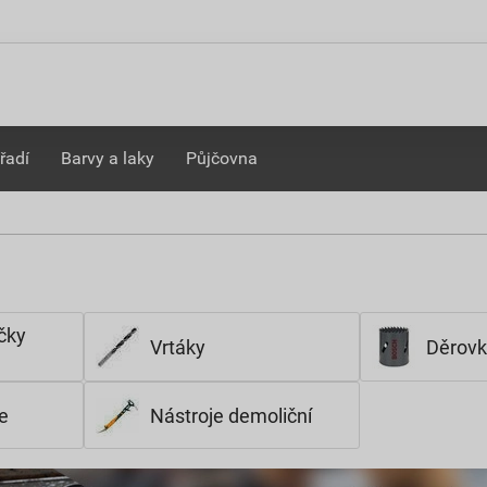
řadí
Barvy a laky
Půjčovna
ačky
Vrtáky
Děrovk
e
Nástroje demoliční