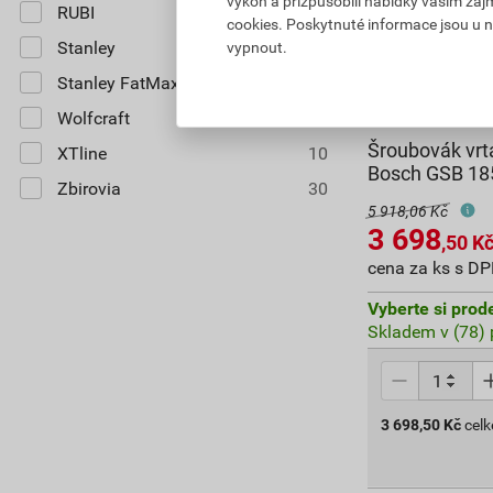
výkon a přizpůsobili nabídky vašim záj
RUBI
3
cookies. Poskytnuté informace jsou u n
Stanley
7
vypnout.
Stanley FatMax
25
Wolfcraft
10
Šroubovák vrt
XTline
10
Bosch GSB 185
Zbirovia
30
5 918,06 Kč
3 698
,50
K
cena za ks s D
Vyberte si prod
Skladem v (78) 
3 698,50
Kč
cel