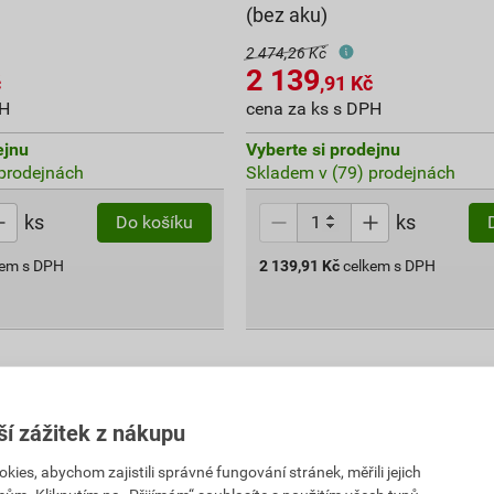
(bez aku)
2 474,26 Kč
2 139
č
,91
Kč
PH
cena za ks s DPH
ejnu
Vyberte si prodejnu
prodejnách
Skladem v (79) prodejnách
ks
ks
Do košíku
kem s DPH
2 139,91
Kč
celkem s DPH
ší zážitek z nákupu
es, abychom zajistili správné fungování stránek, měřili jejich