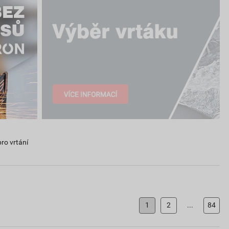
pro vrtání
1
2
...
84