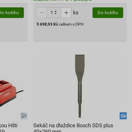
ks
Do košíku
Do košíku
5 698,93
Kč
celkem s DPH
ou Hilti
Sekáč na dlaždice Bosch SDS plus
 Ah
40×260 mm