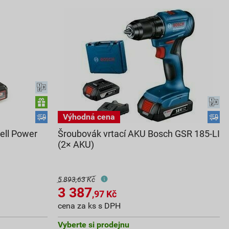
ell Power
Šroubovák vrtací AKU Bosch GSR 185-LI
(2× AKU)
5 893,63 Kč
3 387
,97
Kč
cena za ks s DPH
Vyberte si prodejnu