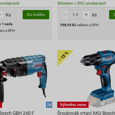
prodejnách
Skladem v (90) prodejnách
Ks
ks
Do košíku
e
1
sada
598,93
Kč
celkem s DPH
kem s DPH
í Bosch GBH 240 F
Šroubovák vrtací AKU Bosch