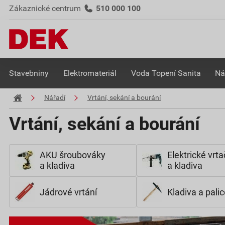
Zákaznické centrum
510 000 100
Stavebniny
Elektromateriál
Voda Topení Sanita
Ná
Nářadí
Vrtání, sekání a bourání
Vrtání, sekání a bourání
AKU šroubováky
Elektrické vrt
a kladiva
a kladiva
Jádrové vrtání
Kladiva a palic