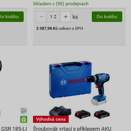
Skladem v (90) prodejnách
ks
Do košíku
Do košíku
3 387,98
Kč
celkem s DPH
 GSR 185-LI
Šroubovák vrtací s příklepem AKU