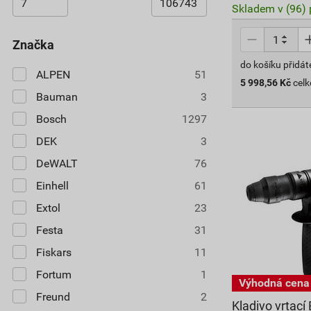
Skladem v (96) 
značka
do košíku přidát
ALPEN
51
5 998,56
Kč
cel
Bauman
3
Bosch
1297
DEK
3
DeWALT
76
Einhell
61
Extol
23
Festa
31
Fiskars
11
Fortum
1
Freund
2
Kladivo vrtac