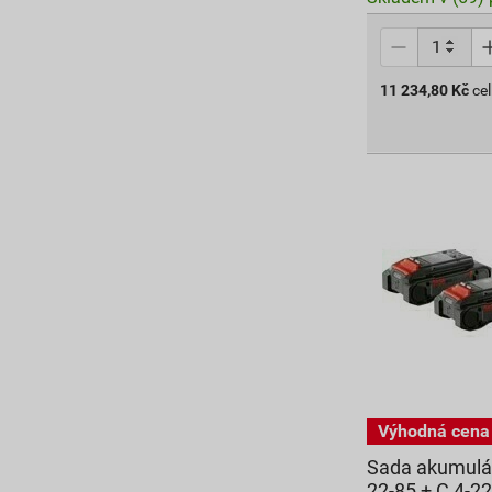
11 234,80
Kč
ce
Sada akumuláto
22-85 + C 4-2