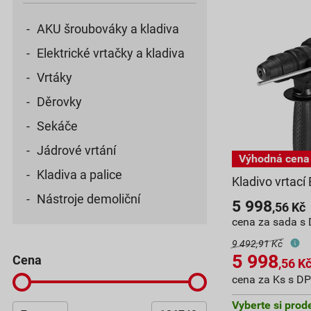
AKU šroubováky a kladiva
Elektrické vrtačky a kladiva
Vrtáky
Děrovky
Sekáče
Jádrové vrtání
Kladiva a palice
Kladivo vrtací
Nástroje demoliční
5 998
,56
Kč
cena za sada s
9 492,91 Kč
5 998
cena
,56
K
cena za Ks s D
Vyberte si prod