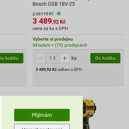
Bosch GSB 18V-25
5 557,18 Kč
3 489
,92
Kč
cena za ks s DPH
Vyberte si prodejnu
Skladem v (79) prodejnách
ks
Do košíku
Do košíku
3 489,92
Kč
celkem s DPH
Přijímám