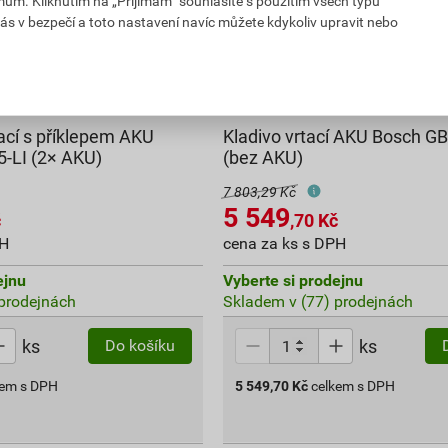
mům. Kliknutím na „Přijímám“ souhlasíte s použitím všech typů
ás v bezpečí a toto nastavení navíc můžete kdykoliv upravit nebo
ací s příklepem AKU
Kladivo vrtací AKU Bosch G
-LI (2× AKU)
(bez AKU)
7 803,29 Kč
5 549
č
,70
Kč
PH
cena za ks s DPH
ejnu
Vyberte si prodejnu
prodejnách
Skladem v (77) prodejnách
ks
ks
Do košíku
kem s DPH
5 549,70
Kč
celkem s DPH