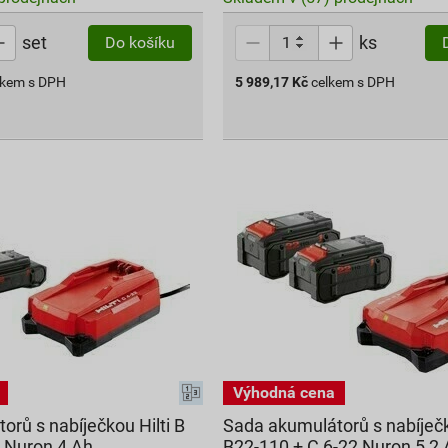
set
ks
Do košíku
lkem s DPH
5 989,17
Kč
celkem s DPH
rů s nabíječkou Hilti B
Sada akumulátorů s nabíječk
2 Nuron 4 Ah
B22-110 + C 6-22 Nuron 5,2