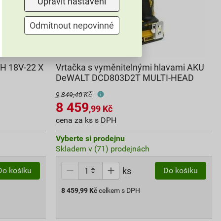
Upravit nastavení
Odmítnout nepovinné
BH 18V-22 X
Vrtačka s vyměnitelnými hlavami AKU
DeWALT DCD803D2T MULTI-HEAD
9 849,40 Kč
8 459
,99
Kč
cena za ks s DPH
Vyberte si prodejnu
Skladem v (71) prodejnách
ks
Do košíku
Do košíku
8 459,99
Kč
celkem s DPH