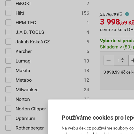
HiKOKI
2
Hilti
156
5 979,09 Kč
3 998
,59
K
HPM TEC
1
cena za ks s D
J.A.D. TOOLS
4
Vyberte si prod
Jakub Kokeš CZ
5
Skladem v (83) 
Kärcher
6
Lumag
13
Makita
13
3 998,59
Kč
cel
Metabo
12
Milwaukee
24
Norton
16
Norton Clipper
7
Používáme cookies pro lep
Optimum
2
Rothenberger
58
Na webu dek.cz používáme soubory cooki