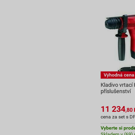
Kladivo vrtací 
příslušenství
11 234
,80
cena za set s D
Vyberte si prod
Skladem v (69) 