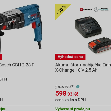
 Bosch GBH 2-28 F
Akumulátor + nabíječka Einh
X-Change 18 V 2,5 Ah
 DPH
2 016,92 Kč
598
č
,93
Kč
PH
cena za ks s DPH
ejnu
Vyberte si prodejnu