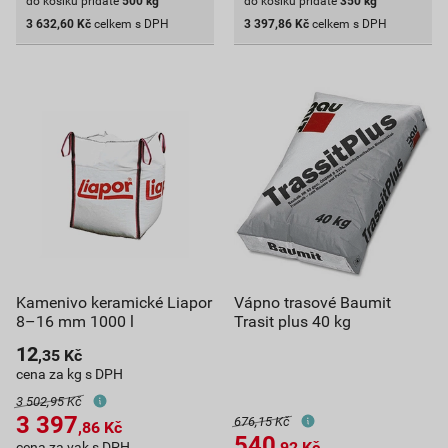
do košíku přidáte
500
kg
do košíku přidáte
350
kg
3 632,60
Kč
celkem s DPH
3 397,86
Kč
celkem s DPH
Kamenivo keramické Liapor
Vápno trasové Baumit
8–16 mm 1000 l
Trasit plus 40 kg
12
,35
Kč
cena za kg s DPH
3 502,95 Kč
3 397
676,15 Kč
,86
Kč
540
,92
Kč
cena za vak s DPH