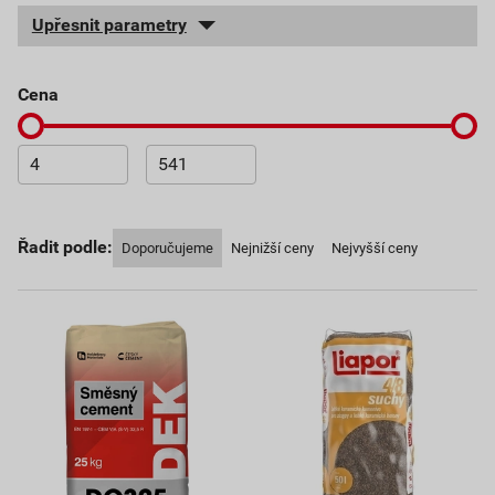
Upřesnit parametry
cena
Řadit podle:
Doporučujeme
Nejnižší ceny
Nejvyšší ceny