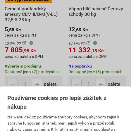
Cement portlandský
Vápno bílé hašené Čertovy
směsný CEM II/B-M(V-LL)
schody 30 kg
32,5 R 25 kg
5
12
,58
Kč
,60
Kč
cena za kg s DPH
cena za kg s DPH
10 841,60 Kč
13 176,90 Kč
7 805
11 332
,95
Kč
,13
Kč
cena za paleta s DPH
cena za paleta s DPH
Vyberte si prodejnu
Na poptávku
Dostupné jen v (2) prodejnách
Dostupné jen v (8) prodejnách
paleta
paleta
Používáme cookies pro lepší zážitek z
Do košíku
Poptat
nákupu
do košíku přidáte
1 400
kg
do košíku přidáte
900
kg
7 805,95
Kč
celkem s DPH
11 332,13
Kč
celkem s DPH
Na webu dek.cz používáme soubory cookies, abychom zajistili
správné fungování stránek, měřili jejich výkon a přizpůsobili
nabídky vašim zájmům. Kliknutím na „Přijímám“ souhlasíte s