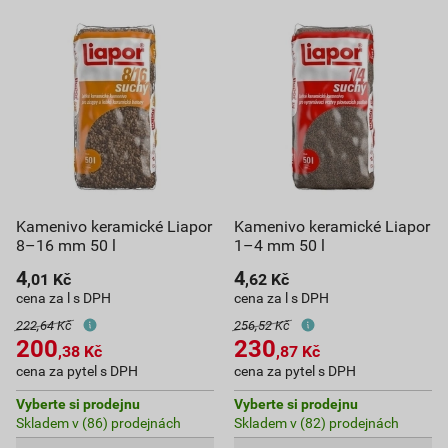
Kamenivo keramické Liapor
Kamenivo keramické Liapor
8–16 mm 50 l
1–4 mm 50 l
4
4
,01
Kč
,62
Kč
cena za l s DPH
cena za l s DPH
222,64 Kč
256,52 Kč
200
230
,38
Kč
,87
Kč
cena za pytel s DPH
cena za pytel s DPH
Vyberte si prodejnu
Vyberte si prodejnu
Skladem v (86) prodejnách
Skladem v (82) prodejnách