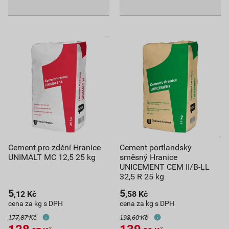
Cement pro zdění Hranice
Cement portlandský
UNIMALT MC 12,5 25 kg
směsný Hranice
UNICEMENT CEM II/B-LL
32,5 R 25 kg
5
5
,12
Kč
,58
Kč
cena za kg s DPH
cena za kg s DPH
177,87 Kč
193,60 Kč