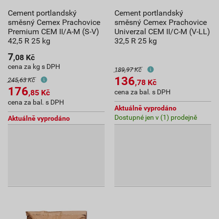
Cement portlandský
Cement portlandský
směsný Cemex Prachovice
směsný Cemex Prachovice
Premium CEM II/A-M (S-V)
Univerzal CEM II/C-M (V-LL)
42,5 R 25 kg
32,5 R 25 kg
7
,08
Kč
cena za kg s DPH
189,97 Kč
136
245,63 Kč
,78
Kč
176
,85
Kč
cena za bal. s DPH
cena za bal. s DPH
Aktuálně vyprodáno
Dostupné jen v (1) prodejně
Aktuálně vyprodáno