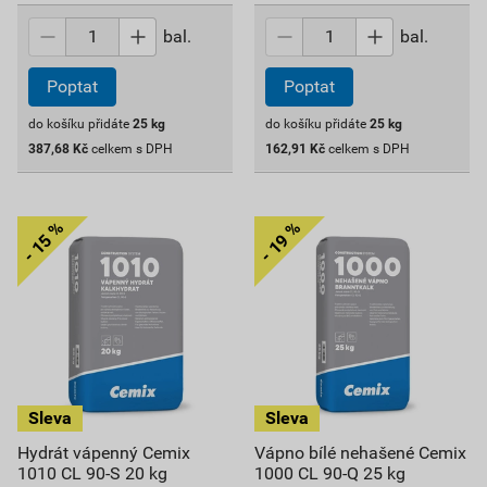
bal.
bal.
Poptat
Poptat
do košíku přidáte
25
kg
do košíku přidáte
25
kg
387,68
Kč
celkem s DPH
162,91
Kč
celkem s DPH
Hydrát vápenný Cemix
Vápno bílé nehašené Cemix
1010 CL 90-S 20 kg
1000 CL 90-Q 25 kg