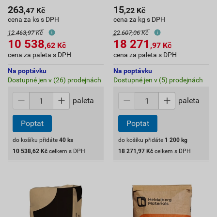
263
15
,47
Kč
,22
Kč
cena za ks s DPH
cena za kg s DPH
12 463,97 Kč
22 607,06 Kč
10 538
18 271
,62
Kč
,97
Kč
cena za paleta s DPH
cena za paleta s DPH
Na poptávku
Na poptávku
Dostupné jen v (26) prodejnách
Dostupné jen v (5) prodejnách
paleta
paleta
Poptat
Poptat
do košíku přidáte
40
ks
do košíku přidáte
1 200
kg
10 538,62
Kč
celkem s DPH
18 271,97
Kč
celkem s DPH