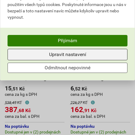
použitím všech typů cookies. Poskytnuté informace jsou u nás v
bezpečí a toto nastavení navíc můžete kdykoliv upravit nebo
vypnout.
Přijímám
Upravit nastavení
Cement portlandský bílý
Cement portlandský
Odmítnout nepovinné
Aalborg white D-Carb CEM
směsný Schwenk CEM II/A-
II/A-LL 52,5 R 25 kg
LL 42,5 N 25 kg
15
6
,51
Kč
,52
Kč
cena za kg s DPH
cena za kg s DPH
538,45 Kč
226,27 Kč
387
162
,68
Kč
,91
Kč
cena za bal. s DPH
cena za bal. s DPH
Na poptávku
Na poptávku
Dostupné jen v (2) prodejnách
Dostupné jen v (2) prodejnách