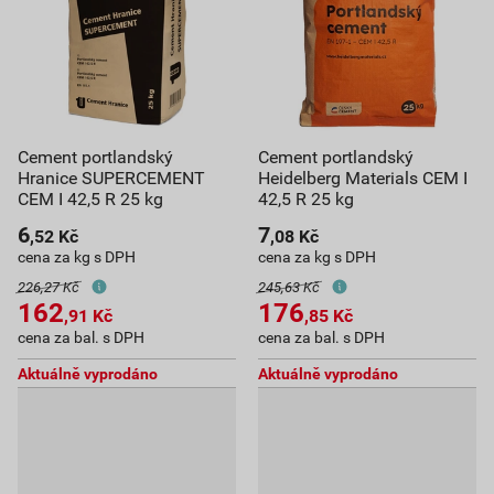
Cement portlandský
Cement portlandský
Hranice SUPERCEMENT
Heidelberg Materials CEM I
CEM I 42,5 R 25 kg
42,5 R 25 kg
6
7
,52
Kč
,08
Kč
cena za kg s DPH
cena za kg s DPH
226,27 Kč
245,63 Kč
162
176
,91
Kč
,85
Kč
cena za bal. s DPH
cena za bal. s DPH
Aktuálně vyprodáno
Aktuálně vyprodáno