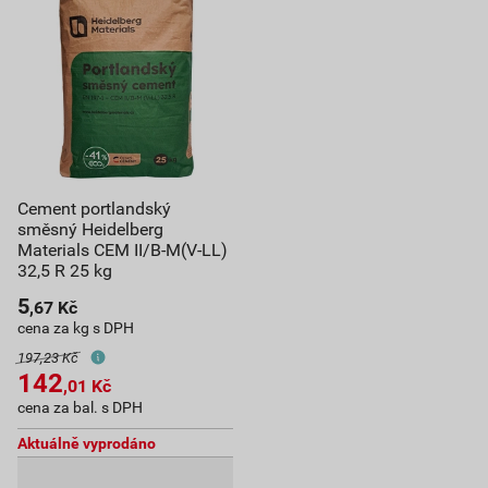
Cement portlandský
směsný Heidelberg
Materials CEM II/B-M(V-LL)
32,5 R 25 kg
5
,67
Kč
cena za kg s DPH
197,23 Kč
142
,01
Kč
cena za bal. s DPH
Aktuálně vyprodáno