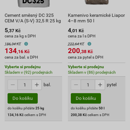
Cement směsný DC 325
Kamenivo keramické Liapor
CEM V/A (S-V) 32,5 R 25 kg
4–8 mm 50 l
5
4
,37
Kč
,01
Kč
cena za kg s DPH
cena za l s DPH
186,34 Kč
222,64 Kč
134
200
,16
Kč
,38
Kč
cena za bal. s DPH
cena za pytel s DPH
Vyberte si prodejnu
Vyberte si prodejnu
Skladem v (92) prodejnách
Skladem v (86) prodejnách
bal.
pytel
Do košíku
Do košíku
do košíku přidáte
25
kg
do košíku přidáte
50
l
134,16
Kč
celkem s DPH
200,38
Kč
celkem s DPH