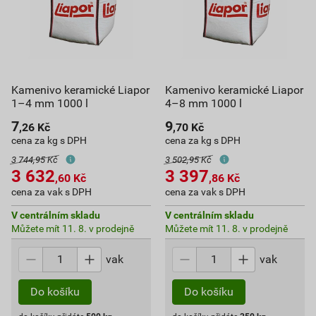
Kamenivo keramické Liapor
Kamenivo keramické Liapor
1–4 mm 1000 l
4–8 mm 1000 l
7
9
,26
Kč
,70
Kč
cena za kg s DPH
cena za kg s DPH
3 744,95 Kč
3 502,95 Kč
3 632
3 397
,60
Kč
,86
Kč
cena za vak s DPH
cena za vak s DPH
V centrálním skladu
V centrálním skladu
Můžete mít 11. 8. v prodejně
Můžete mít 11. 8. v prodejně
vak
vak
Do košíku
Do košíku