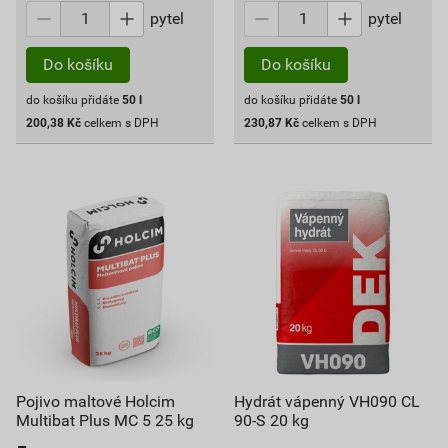
pytel
pytel
Do košíku
Do košíku
do košíku přidáte
50
l
do košíku přidáte
50
l
200,38
Kč
celkem s DPH
230,87
Kč
celkem s DPH
Pojivo maltové Holcim
Hydrát vápenný VH090 CL
Multibat Plus MC 5 25 kg
90-S 20 kg