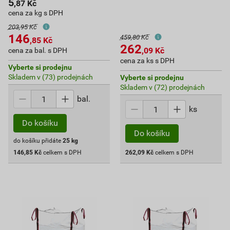
5
,87
Kč
cena za kg s DPH
203,95 Kč
146
459,80 Kč
,85
Kč
262
,09
Kč
cena za bal. s DPH
cena za ks s DPH
Vyberte si prodejnu
Skladem v (73) prodejnách
Vyberte si prodejnu
Skladem v (72) prodejnách
bal.
ks
Do košíku
Do košíku
do košíku přidáte
25
kg
146,85
Kč
celkem s DPH
262,09
Kč
celkem s DPH