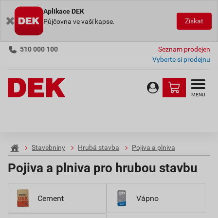
Aplikace DEK
Získat
Půjčovna ve vaší kapse.
510 000 100
Seznam prodejen
Vyberte si prodejnu
MENU
Stavebniny
Hrubá stavba
Pojiva a plniva
Pojiva a plniva pro hrubou stavbu
Cement
Vápno