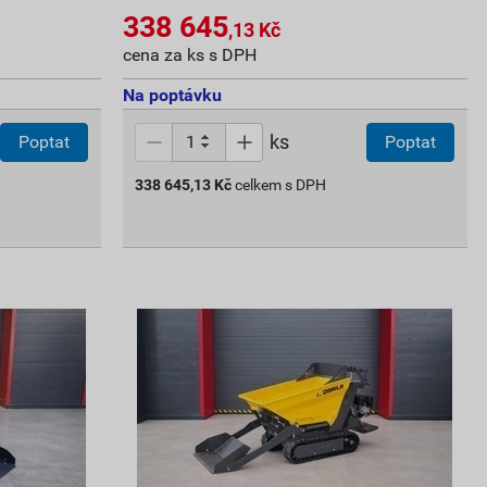
338 645
,13
Kč
cena za ks s DPH
Na poptávku
ks
Poptat
Poptat
338 645,13
Kč
celkem s DPH