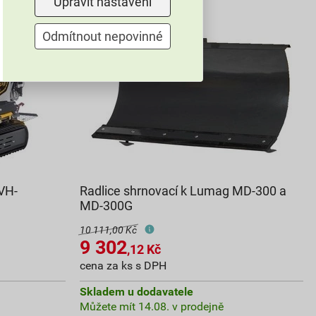
Upravit nastavení
Odmítnout nepovinné
VH-
Radlice shrnovací k Lumag MD-300 a
MD-300G
10 111,00 Kč
9 302
,12
Kč
cena za ks s DPH
Skladem u dodavatele
Můžete mít 14.08. v prodejně