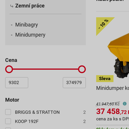
Zemní práce
Minibagry
Minidumpery
cena
Minidumper k
motor
41 947,60 Kč
37 458
,72
BRIGGS & STRATTON
2
cena za ks s D
KOOP 192F
2