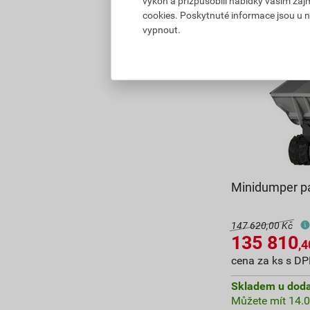
výkon a přizpůsobili nabídky vašim záj
cookies. Poskytnuté informace jsou u n
vypnout.
Minidumper p
147 620,00 Kč
135 810
,4
cena za ks s D
Skladem u doda
Můžete mít 14.0