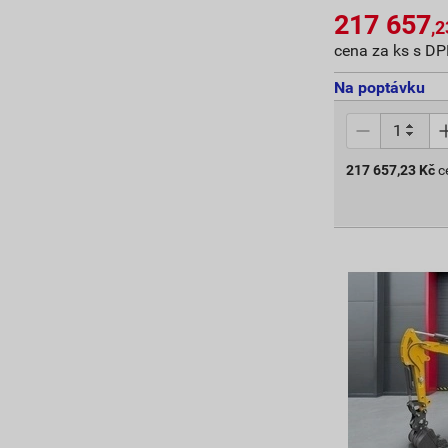
217 657
,2
cena za ks s D
Na poptávku
217 657,23
Kč
c