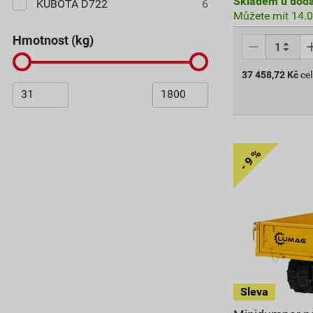
Skladem u doda
KUBOTA D722
6
Můžete mít 14.0
hmotnost (kg)
37 458,72
Kč
ce