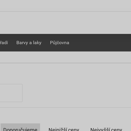
řadí
Barvy a laky
Půjčovna
Doporučujeme
Nejnižší ceny
Nejvyšší ceny