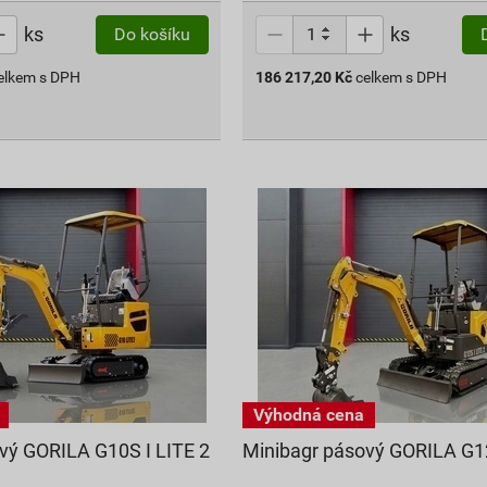
ks
ks
Do košíku
elkem s DPH
186 217,20
Kč
celkem s DPH
vý GORILA G10S I LITE 2
Minibagr pásový GORILA G12