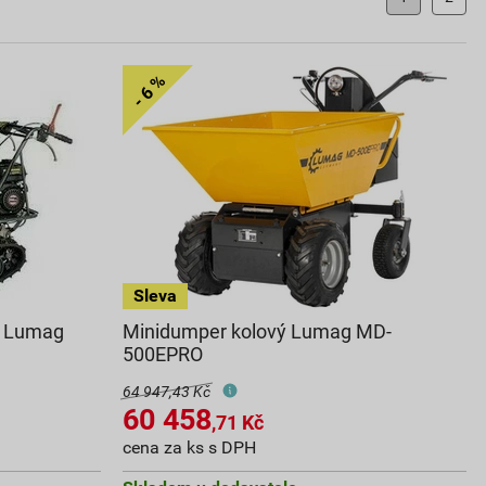
 k Lumag
Minidumper kolový Lumag MD-
500EPRO
64 947,43 Kč
60 458
,71
Kč
cena za ks s DPH