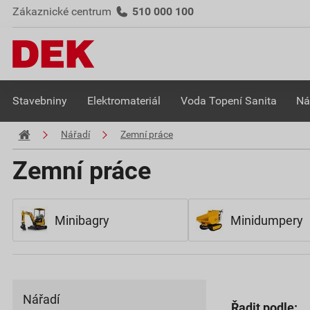
Zákaznické centrum
510 000 100
Stavebniny
Elektromateriál
Voda Topení Sanita
Ná
Nářadí
Zemní práce
Zemní práce
Minibagry
Minidumpery
Nářadí
Řadit podle: