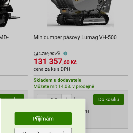
 MD-
Minidumper pásový Lumag VH-500
142 780,00 Kč
131 357
,60
Kč
cena za ks s DPH
Skladem u dodavatele
Můžete mít 14.08. v prodejně
ks
Do košíku
Do košíku
131 357,60
Kč
celkem s DPH
Přijímám