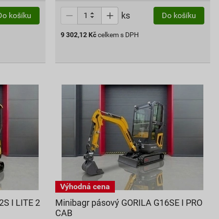
ks
Do košíku
Do košíku
9 302,12
Kč
celkem s DPH
S I LITE 2
Minibagr pásový GORILA G16SE I PRO
CAB