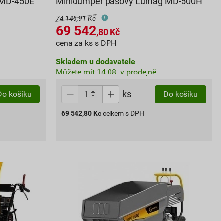
 MD-450E
Minidumper pásový Lumag MD-500H
74 146,91 Kč
69 542
,80
Kč
cena za ks s DPH
Skladem u dodavatele
Můžete mít 14.08. v prodejně
ks
Do košíku
Do košíku
69 542,80
Kč
celkem s DPH