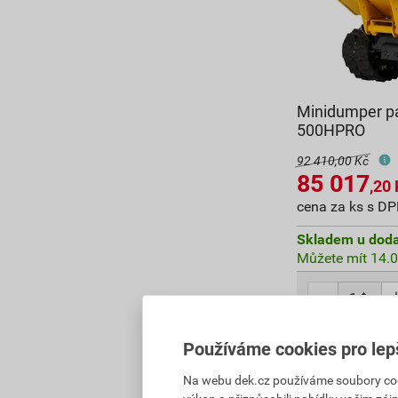
Minidumper p
500HPRO
92 410,00 Kč
85 017
,20
cena za ks s D
Skladem u doda
Můžete mít 14.0
85 017,20
Kč
ce
Používáme cookies pro lep
Na webu dek.cz používáme soubory cooki