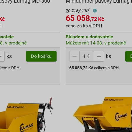
ásový Lumag MD-300
Minidumper pásový Lumag
70 716,01 Kč
65 058
Kč
,72
Kč
PH
cena za ks s DPH
vatele
Skladem u dodavatele
8. v prodejně
Můžete mít 14.08. v prodejně
ks
ks
Do košíku
lkem s DPH
65 058,72
Kč
celkem s DPH