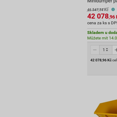
Minidumper p
46 547,34 Kč
42 078
,96
cena za ks s D
Skladem u doda
Můžete mít 14.0
42 078,96
Kč
ce