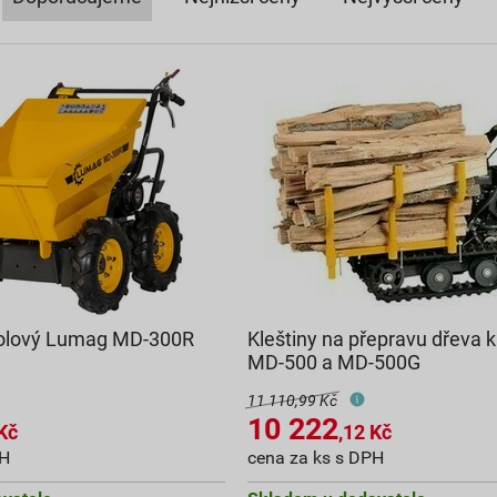
olový Lumag MD-300R
Kleštiny na přepravu dřeva
MD-500 a MD-500G
11 110,99 Kč
10 222
Kč
,12
Kč
PH
cena za ks s DPH