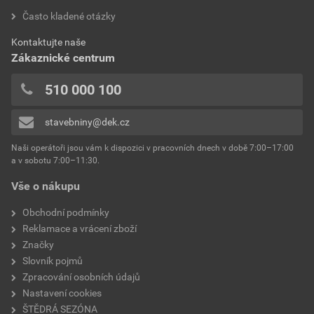
luxusních koupelnách.
tu tašky, bedýnky nebo vozík na nářadí. Při práci se
Často kladené otázky
Výrobky související s: Třmen
vám bude hodit opasek na nářadí díky, kterému
Výrobky související s: Trapézový plech
Kontaktujte naše
budete mít vše po ruce.
Výrobky související s: Tmel
Zákaznické centrum
Výrobky související s: Umyvadlo
510 000 100
Výrobky související s: Uskladnění nářadí
stavebniny@dek.cz
Naši operátoři jsou vám k dispozici v pracovních dnech v době 7:00–17:00
a v sobotu 7:00–11:30.
Vše o nákupu
Obchodní podmínky
Reklamace a vrácení zboží
Značky
Slovník pojmů
Zpracování osobních údajů
Nastavení cookies
ŠTĚDRÁ SEZÓNA