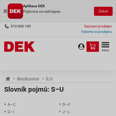
Aplikace DEK
Získat
Půjčovna ve vaší kapse.
510 000 100
Seznam prodejen
Vyberte si prodejnu
MENU
Slovník pojmů
S–U
Slovník pojmů:
S–U
A–C
D–F
G–I
J–L