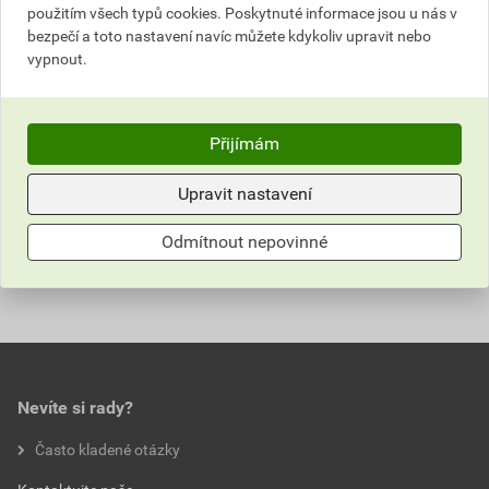
použitím všech typů cookies. Poskytnuté informace jsou u nás v
bezpečí a toto nastavení navíc můžete kdykoliv upravit nebo
vypnout.
Třídička sítová mobilní
Třídič kontejnerový
Přijímám
6 957
11 495
,50
Kč
,00
Kč
cena za den s DPH
cena za den s DPH
Upravit nastavení
Detail zapůjčení
Detail zapůjčení
Odmítnout nepovinné
Nevíte si rady?
Často kladené otázky