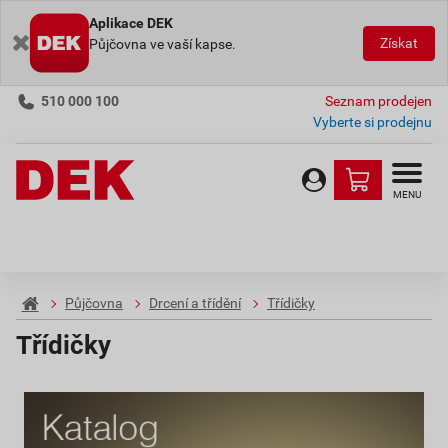
Aplikace DEK
Získat
Půjčovna ve vaší kapse.
510 000 100
Seznam prodejen
Vyberte si prodejnu
MENU
Půjčovna
Drcení a třídění
Třídičky
Třídičky